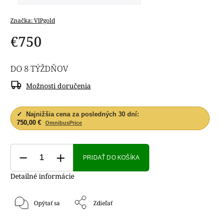
Značka:
VIPgold
€750
DO 8 TÝŽDŇOV
Možnosti doručenia
✓
Najnižšia cena za posledných 30 dní:
750,00 €
OmnibusPrice
PRIDAŤ DO KOŠÍKA
Detailné informácie
Opýtať sa
Zdieľať