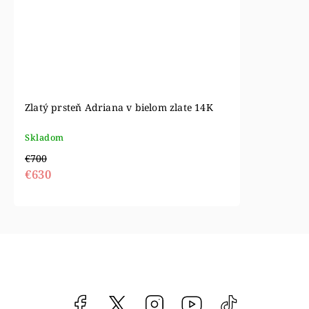
Zlatý prsteň Adriana v bielom zlate 14K
Skladom
€700
€630
Facebook
vipgoldsk
Instagram
YouTube
@vipgold.sk