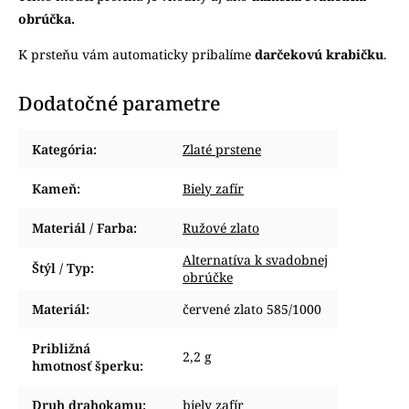
obrúčka.
K prsteňu vám automaticky pribalíme
darčekovú krabičku
.
Dodatočné parametre
Kategória
:
Zlaté prstene
Kameň
:
Biely zafír
Materiál / Farba
:
Ružové zlato
Alternatíva k svadobnej
Štýl / Typ
:
obrúčke
Materiál
:
červené zlato 585/1000
Približná
2,2 g
hmotnosť šperku
:
Druh drahokamu
:
biely zafír