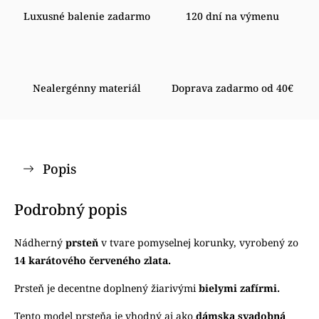
Luxusné balenie zadarmo
120 dní na výmenu
Nealergénny materiál
Doprava zadarmo od 40€
Popis
Podrobný popis
Nádherný
prsteň
v tvare pomyselnej korunky, vyrobený zo
14 karátového červeného zlata.
Prsteň je decentne doplnený žiarivými
bielymi zafírmi.
Tento model prsteňa je vhodný aj ako
dámska svadobná