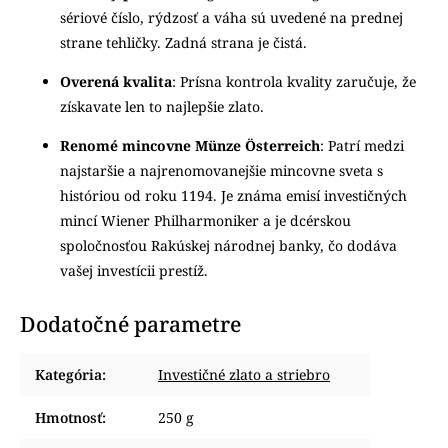
sériové číslo, rýdzosť a váha sú uvedené na prednej
strane tehličky. Zadná strana je čistá.
Overená kvalita
: Prísna kontrola kvality zaručuje, že
získavate len to najlepšie zlato.
Renomé mincovne Münze Österreich
: Patrí medzi
najstaršie a najrenomovanejšie mincovne sveta s
históriou od roku 1194. Je známa emisí investičných
mincí Wiener Philharmoniker a je dcérskou
spoločnosťou Rakúskej národnej banky, čo dodáva
vašej investícii prestíž.
Dodatočné parametre
Kategória
:
Investičné zlato a striebro
Hmotnosť
:
250 g