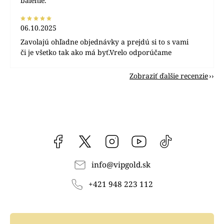
balenie.
06.10.2025
Zavolajú ohľadne objednávky a prejdú si to s vami
či je všetko tak ako má byť.Vrelo odporúčame
Zobraziť ďalšie recenzie
Facebook
vipgoldsk
Instagram
YouTube
@vipgold.sk
info
@
vipgold.sk
+421 948 223 112