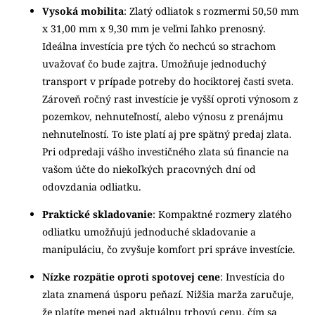
Vysoká mobilita
: Zlatý odliatok s rozmermi
50,50 mm
x 31,00 mm x 9,30
mm je veľmi ľahko prenosný.
Ideálna investícia pre tých čo nechcú so strachom
uvažovať čo bude zajtra. Umožňuje jednoduchý
transport v prípade potreby do hociktorej časti sveta.
Zároveň ročný rast investície je vyšší oproti výnosom z
pozemkov, nehnuteľností, alebo výnosu z prenájmu
nehnuteľností. To iste platí aj pre spätný predaj zlata.
Pri odpredaji vášho investičného zlata sú financie na
vašom účte do niekoľkých pracovných dní od
odovzdania odliatku.
Praktické skladovanie
: Kompaktné rozmery zlatého
odliatku umožňujú jednoduché skladovanie a
manipuláciu, čo zvyšuje komfort pri správe investície.
Nízke rozpätie oproti spotovej cene
: Investícia do
zlata znamená úsporu peňazí. Nižšia marža zaručuje,
že platíte menej nad aktuálnu trhovú cenu, čím sa