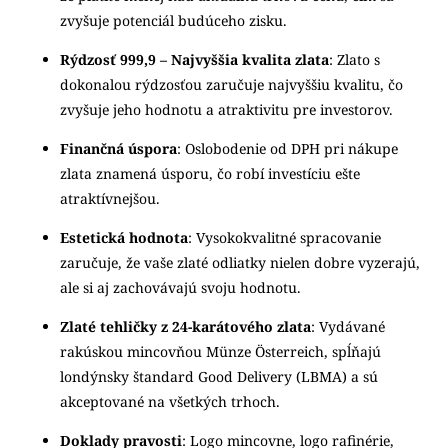
zvyšuje potenciál budúceho zisku.
Rýdzosť 999,9 – Najvyššia kvalita zlata
: Zlato s
dokonalou rýdzosťou zaručuje najvyššiu kvalitu, čo
zvyšuje jeho hodnotu a atraktivitu pre investorov.
Finančná úspora
: Oslobodenie od DPH pri nákupe
zlata znamená úsporu, čo robí investíciu ešte
atraktívnejšou.
Estetická hodnota
: Vysokokvalitné spracovanie
zaručuje, že vaše zlaté odliatky nielen dobre vyzerajú,
ale si aj zachovávajú svoju hodnotu.
Zlaté tehličky z 24-karátového zlata
: Vydávané
rakúskou mincovňou Münze Österreich, spĺňajú
londýnsky štandard Good Delivery (LBMA) a sú
akceptované na všetkých trhoch.
Doklady pravosti
: Logo mincovne, logo rafinérie,