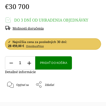
€30 700
DO 3 DNÍ OD UHRADENIA OBJEDNÁVKY
Možnosti doručenia
✓
Najnižšia cena za posledných 30 dní:
28 459,00 €
OmnibusPrice
PRIDAŤ DO KOŠÍKA
Detailné informácie
Opýtať sa
Zdieľať