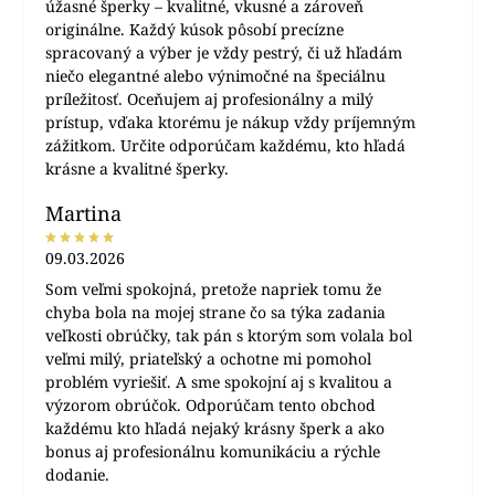
úžasné šperky – kvalitné, vkusné a zároveň
originálne. Každý kúsok pôsobí precízne
spracovaný a výber je vždy pestrý, či už hľadám
niečo elegantné alebo výnimočné na špeciálnu
príležitosť. Oceňujem aj profesionálny a milý
prístup, vďaka ktorému je nákup vždy príjemným
zážitkom. Určite odporúčam každému, kto hľadá
krásne a kvalitné šperky.
Martina
09.03.2026
Som veľmi spokojná, pretože napriek tomu že
chyba bola na mojej strane čo sa týka zadania
veľkosti obrúčky, tak pán s ktorým som volala bol
veľmi milý, priateľský a ochotne mi pomohol
problém vyriešiť. A sme spokojní aj s kvalitou a
výzorom obrúčok. Odporúčam tento obchod
každému kto hľadá nejaký krásny šperk a ako
bonus aj profesionálnu komunikáciu a rýchle
dodanie.