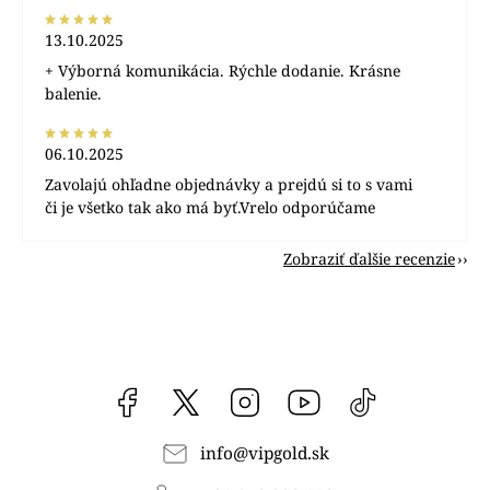
13.10.2025
+ Výborná komunikácia. Rýchle dodanie. Krásne
balenie.
06.10.2025
Zavolajú ohľadne objednávky a prejdú si to s vami
či je všetko tak ako má byť.Vrelo odporúčame
Zobraziť ďalšie recenzie
Facebook
vipgoldsk
Instagram
YouTube
@vipgold.sk
info
@
vipgold.sk