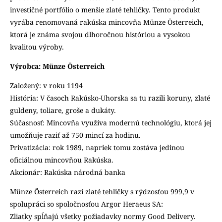
investičné portfólio o menšie zlaté tehličky. Tento produkt
vyrába renomovaná rakúska mincovňa Münze Österreich,
ktorá je známa svojou dlhoročnou históriou a vysokou
kvalitou výroby.
Výrobca: Münze Österreich
Založený: v roku 1194
História: V časoch Rakúsko-Uhorska sa tu razili koruny, zlaté
guldeny, toliare, groše a dukáty.
Súčasnosť: Mincovňa využíva modernú technológiu, ktorá jej
umožňuje raziť až 750 mincí za hodinu.
Privatizácia: rok 1989, napriek tomu zostáva jedinou
oficiálnou mincovňou Rakúska.
Akcionár: Rakúska národná banka
Münze Österreich razí zlaté tehličky s rýdzosťou 999,9 v
spolupráci so spoločnosťou Argor Heraeus SA:
Zliatky spĺňajú všetky požiadavky normy Good Delivery.