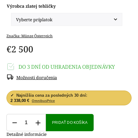
Výrobca zlatej tehličky
Značka:
Münze Österreich
€2 500
DO 3 DNÍ OD UHRADENIA OBJEDNÁVKY
Možnosti doručenia
✓
Najnižšia cena za posledných 30 dní:
2 338,00 €
OmnibusPrice
PRIDAŤ DO KOŠÍKA
Detailné informácie