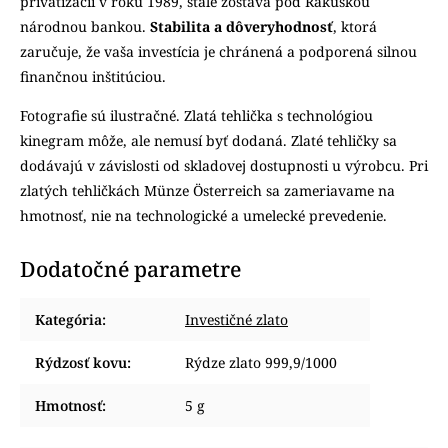
privatizácii v roku 1989, stále zostáva pod Rakúskou
národnou bankou.
Stabilita a dôveryhodnosť
, ktorá
zaručuje, že vaša investícia je chránená a podporená silnou
finančnou inštitúciou.
Fotografie sú ilustračné. Zlatá tehlička s technológiou
kinegram môže, ale nemusí byť dodaná. Zlaté tehličky sa
dodávajú v závislosti od skladovej dostupnosti u výrobcu. Pri
zlatých tehličkách Münze Österreich sa zameriavame na
hmotnosť, nie na technologické a umelecké prevedenie.
Dodatočné parametre
Kategória
:
Investičné zlato
Rýdzosť kovu
:
Rýdze zlato 999,9/1000
Hmotnosť
:
5 g