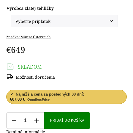
Výrobca zlatej tehličky
Značka:
Münze Österreich
€649
SKLADOM
Možnosti doručenia
✓
Najnižšia cena za posledných 30 dní:
607,00 €
OmnibusPrice
PRIDAŤ DO KOŠÍKA
Detailné informácie