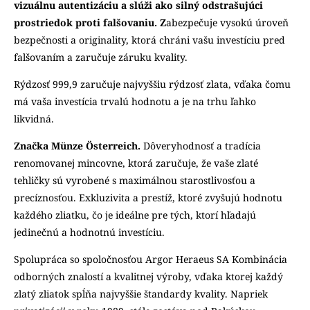
vizuálnu autentizáciu a slúži ako silný odstrašujúci
prostriedok proti falšovaniu. Z
abezpečuje vysokú úroveň
bezpečnosti a originality, ktorá chráni vašu investíciu pred
falšovaním a zaručuje záruku kvality.
Rýdzosť 999,9 zaručuje najvyššiu rýdzosť zlata, vďaka čomu
má vaša investícia trvalú hodnotu a je na trhu ľahko
likvidná.
Značka Münze Österreich.
Dôveryhodnosť a tradícia
renomovanej mincovne, ktorá zaručuje, že vaše zlaté
tehličky sú vyrobené s maximálnou starostlivosťou a
precíznosťou. Exkluzivita a prestíž, ktoré zvyšujú hodnotu
každého zliatku, čo je ideálne pre tých, ktorí hľadajú
jedinečnú a hodnotnú investíciu.
Spolupráca so spoločnosťou Argor Heraeus SA Kombinácia
odborných znalostí a kvalitnej výroby, vďaka ktorej každý
zlatý zliatok spĺňa najvyššie štandardy kvality. Napriek