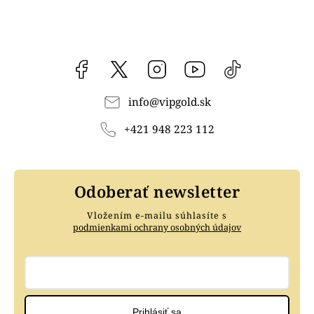
Facebook
vipgoldsk
Instagram
YouTube
@vipgold.sk
info
@
vipgold.sk
+421 948 223 112
Odoberať newsletter
Vložením e-mailu súhlasíte s
podmienkami ochrany osobných údajov
Prihlásiť sa