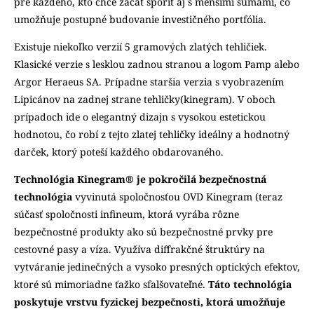
pre každého, kto chce začať sporiť aj s menšími sumami, čo
umožňuje postupné budovanie investičného portfólia.
Existuje niekoľko verzií 5 gramových zlatých tehličiek.
Klasické verzie s lesklou zadnou stranou a logom Pamp alebo
Argor Heraeus SA. Prípadne staršia verzia s v
yobrazením
Lipicánov na zadnej strane tehličky(kinegram). V oboch
prípadoch ide o elegantný dizajn s vysokou estetickou
hodnotou, čo robí z tejto zlatej tehličky ideálny a hodnotný
darček, ktorý poteší každého obdarovaného.
Technológia Kinegram® je pokročilá bezpečnostná
technológia
vyvinutá spoločnosťou OVD Kinegram (teraz
súčasť spoločnosti infineum, ktorá vyrába rôzne
bezpečnostné produkty ako sú bezpečnostné prvky pre
cestovné pasy a víza. Využíva diffrakčné štruktúry na
vytváranie jedinečných a vysoko presných optických efektov,
ktoré sú mimoriadne ťažko sfalšovateľné.
Táto technológia
poskytuje vrstvu fyzickej bezpečnosti, ktorá umožňuje