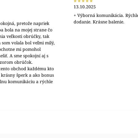
13.10.2025
+ Výborná komunikácia. Rýchl
dodanie. Krásne balenie.
okojná, pretože napriek
a bola na mojej strane čo
nia veľkosti obrúčky, tak
 som volala bol veľmi milý,
 ochotne mi pomohol
šiť. A sme spokojní aj s
ýzorom obrúčok.
ento obchod každému kto
 krásny šperk a ako bonus
álnu komunikáciu a rýchle