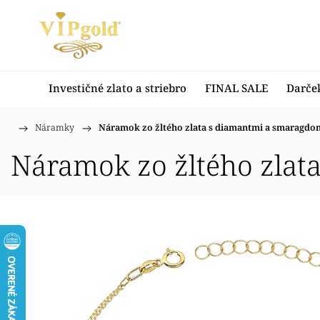
Investičné zlato a striebro
FINAL SALE
Darče
/
Náramky
/
Náramok zo žltého zlata s diamantmi a smaragdo
Domov
Náramok zo žltého zlat