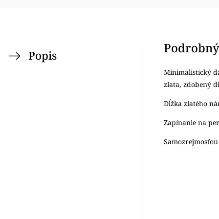
Podrobný
Popis
Minimalistický d
zlata, zdobený 
Dĺžka zlatého ná
Zapínanie na pe
Samozrejmosťou j