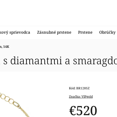
kový sprievodca
Zásnubné prstene
Prstene
Obrúčky
m, 14K
a s diamantmi a smaragd
Kód:
BR128SZ
Značka:
VIPgold
€520