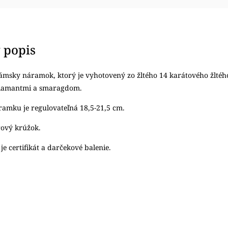
 popis
ámsky náramok, ktorý je vyhotovený zo žltého 14 karátového žltéh
diamantmi a smaragdom.
ramku je regulovateľná 18,5-21,5 cm.
rový krúžok.
e certifikát a darčekové balenie.