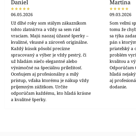
Daniel
Martina
06.05.2026
09.03.2026
Už dlhé roky som stálym zákazníkom
Som veľmi sp
tohto zlatníctva a vždy sa sem rád
tomu že chyb
vraciam. Majú naozaj úžasné šperky –
sa týka zada
kvalitné, vkusné a zároveň originálne.
pán s ktorým
Každý kúsok pôsobí precízne
priateľský a
spracovaný a výber je vždy pestrý, či
problém vyrie
už hľadám niečo elegantné alebo
kvalitou a v
výnimočné na špeciálnu príležitosť.
Odporúčam t
Oceňujem aj profesionálny a milý
hľadá nejaký
prístup, vďaka ktorému je nákup vždy
aj profesion
príjemným zážitkom. Určite
dodanie.
odporúčam každému, kto hľadá krásne
a kvalitné šperky.