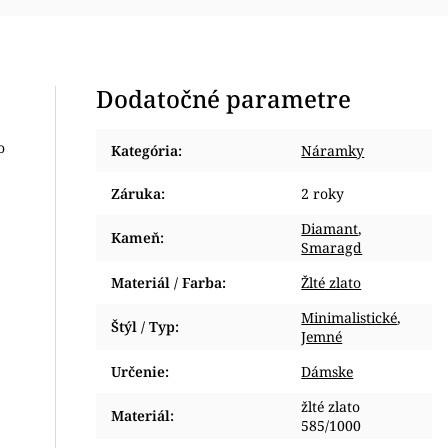
Dodatočné parametre
o
Kategória
:
Náramky
Záruka
:
2 roky
Diamant
,
Kameň
:
Smaragd
Materiál / Farba
:
Žlté zlato
Minimalistické
,
Štýl / Typ
:
Jemné
Určenie
:
Dámske
žlté zlato
Materiál
:
585/1000