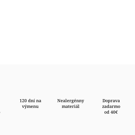
120 dní na
Nealergénny
Doprava
výmenu
materiál
zadarmo
o
od 40€