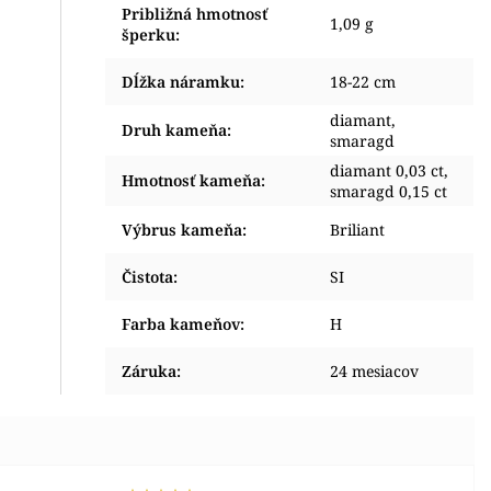
Približná hmotnosť
1,09 g
šperku
:
Dĺžka náramku
:
18-22 cm
diamant,
Druh kameňa
:
smaragd
diamant 0,03 ct,
Hmotnosť kameňa
:
smaragd 0,15 ct
Výbrus kameňa
:
Briliant
Čistota
:
SI
Farba kameňov
:
H
Záruka
:
24 mesiacov