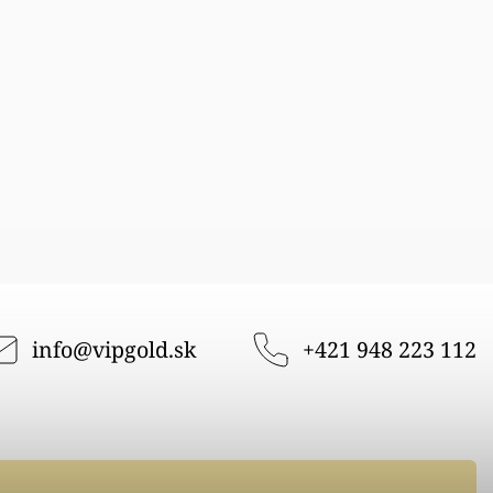
info
@
vipgold.sk
+421 948 223 112