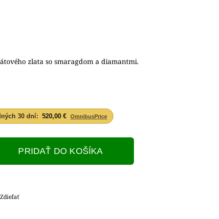
átového zlata so smaragdom a diamantmi.
dných 30 dní:
520,00 €
OmnibusPrice
PRIDAŤ DO KOŠÍKA
Zdieľať