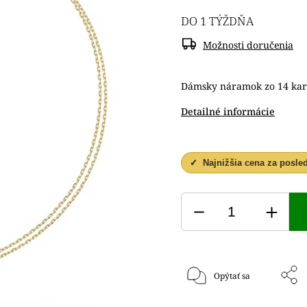
DO 1 TÝŽDŇA
Možnosti doručenia
Dámsky náramok zo 14 kar
Detailné informácie
✓
Najnižšia cena za posle
Opýtať sa