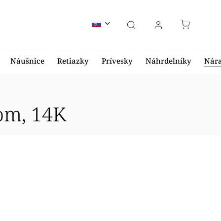
Náušnice
Retiazky
Prívesky
Náhrdelníky
Nár
om, 14K