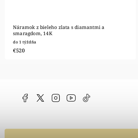
Náramok z bieleho zlata s diamantmi a
smaragdom, 14K
do 1 týždňa
€520
Facebook
vipgoldsk
Instagram
YouTube
@vipgold.sk