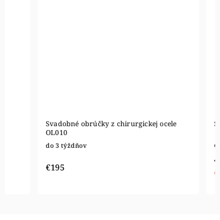
Svadobné obrúčky z chirurgickej ocele
Svadobné 
OL010
do 5 týžd
do 3 týždňov
€910
€195
€728
od