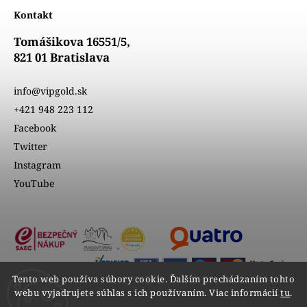
Kontakt
Tomášikova 16551/5,
821 01 Bratislava
info@vipgold.sk
+421 948 223 112
Facebook
Twitter
Instagram
YouTube
Tento web používa súbory cookie. Ďalším prechádzaním tohto
webu vyjadrujete súhlas s ich používaním. Viac informácií
tu
.