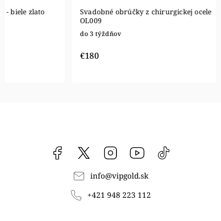
Svadobné obrúčky z chirurgickej ocele
Svadobné 
OL009
OL040
do 3 týždňov
do 3 týžd
€180
€289
Facebook
vipgoldsk
Instagram
YouTube
@vipgold.sk
info
@
vipgold.sk
+421 948 223 112