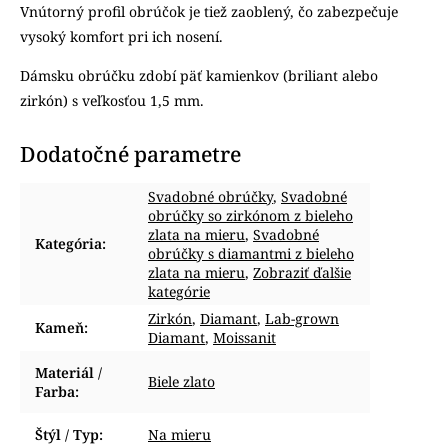
Vnútorný profil obrúčok je tiež zaoblený, čo zabezpečuje
vysoký komfort pri ich nosení.
Dámsku obrúčku zdobí päť kamienkov (briliant alebo
zirkón) s veľkosťou 1,5 mm.
Dodatočné parametre
Svadobné obrúčky
,
Svadobné
obrúčky so zirkónom z bieleho
zlata na mieru
,
Svadobné
Kategória
:
obrúčky s diamantmi z bieleho
zlata na mieru
,
Zobraziť ďalšie
kategórie
Zirkón
,
Diamant
,
Lab-grown
Kameň
:
Diamant
,
Moissanit
Materiál /
Biele zlato
Farba
:
Štýl / Typ
:
Na mieru