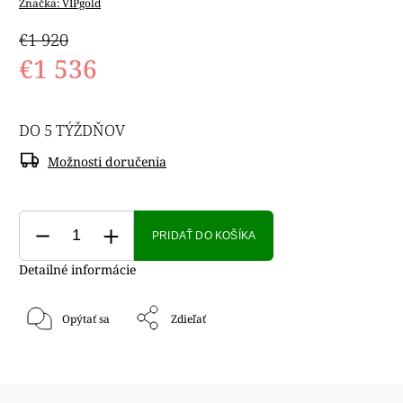
Značka:
VIPgold
€1 920
€1 536
DO 5 TÝŽDŇOV
Možnosti doručenia
PRIDAŤ DO KOŠÍKA
Detailné informácie
Opýtať sa
Zdieľať