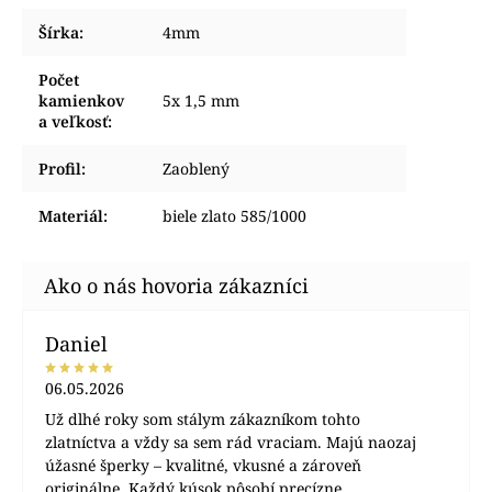
Šírka
:
4mm
Počet
kamienkov
5x 1,5 mm
a veľkosť
:
Profil
:
Zaoblený
Materiál
:
biele zlato 585/1000
Daniel
06.05.2026
Už dlhé roky som stálym zákazníkom tohto
zlatníctva a vždy sa sem rád vraciam. Majú naozaj
úžasné šperky – kvalitné, vkusné a zároveň
originálne. Každý kúsok pôsobí precízne