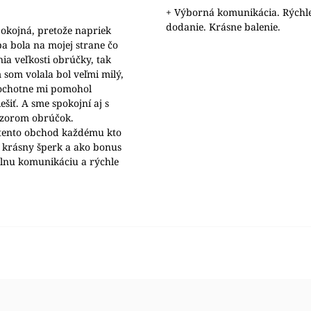
+ Výborná komunikácia. Rýchl
dodanie. Krásne balenie.
okojná, pretože napriek
a bola na mojej strane čo
nia veľkosti obrúčky, tak
 som volala bol veľmi milý,
 ochotne mi pomohol
šiť. A sme spokojní aj s
ýzorom obrúčok.
ento obchod každému kto
 krásny šperk a ako bonus
álnu komunikáciu a rýchle