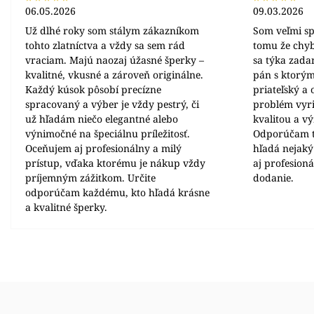
06.05.2026
09.03.2026
Už dlhé roky som stálym zákazníkom
Som veľmi sp
tohto zlatníctva a vždy sa sem rád
tomu že chyb
vraciam. Majú naozaj úžasné šperky –
sa týka zada
kvalitné, vkusné a zároveň originálne.
pán s ktorým
Každý kúsok pôsobí precízne
priateľský a
spracovaný a výber je vždy pestrý, či
problém vyrie
už hľadám niečo elegantné alebo
kvalitou a v
výnimočné na špeciálnu príležitosť.
Odporúčam t
Oceňujem aj profesionálny a milý
hľadá nejaký
prístup, vďaka ktorému je nákup vždy
aj profesion
príjemným zážitkom. Určite
dodanie.
odporúčam každému, kto hľadá krásne
a kvalitné šperky.