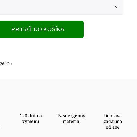
PRIDAŤ DO KOŠÍKA
Zdieľať
120 dní na
Nealergénny
Doprava
výmenu
materiál
zadarmo
o
od 40€