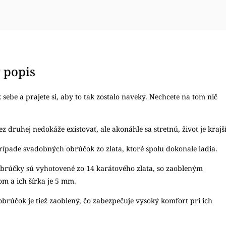
 popis
 k sebe a prajete si, aby to tak zostalo naveky. Nechcete na tom nič
z druhej nedokáže existovať, ale akonáhle sa stretnú, život je krajší
ípade svadobných obrúčok zo zlata, ktoré spolu dokonale ladia.
brúčky sú vyhotovené zo 14 karátového zlata, so zaobleným
om a ich šírka je 5 mm.
obrúčok je tiež zaoblený, čo zabezpečuje vysoký komfort pri ich