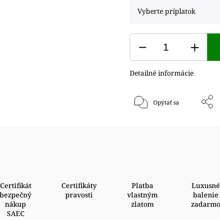
Detailné informácie
Opýtať sa
Certifikát
Certifikáty
Platba
Luxusné
bezpečný
pravosti
vlastným
balenie
nákup
zlatom
zadarm
SAEC