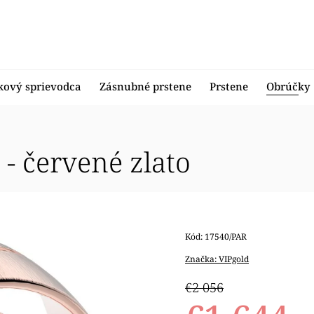
kový sprievodca
Zásnubné prstene
Prstene
Obrúčky
- červené zlato
Kód:
17540/PAR
Značka:
VIPgold
€2 056