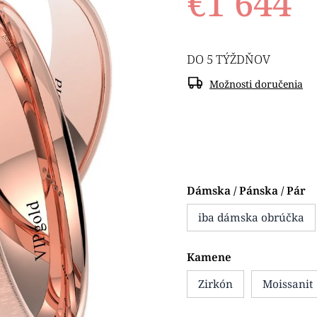
€1 644
DO 5 TÝŽDŇOV
Možnosti doručenia
Dámska / Pánska / Pár
iba dámska obrúčka
Kamene
Zirkón
Moissanit