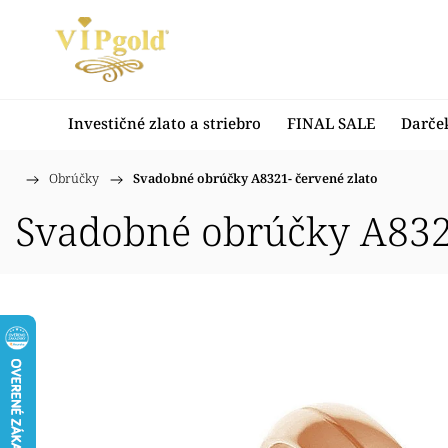
Investičné zlato a striebro
FINAL SALE
Darče
/
Obrúčky
/
Svadobné obrúčky A8321- červené zlato
Domov
Svadobné obrúčky A8321