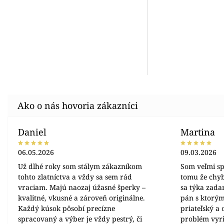
Daniel
Martina
06.05.2026
09.03.2026
Už dlhé roky som stálym zákazníkom
Som veľmi sp
tohto zlatníctva a vždy sa sem rád
tomu že chyb
vraciam. Majú naozaj úžasné šperky –
sa týka zada
kvalitné, vkusné a zároveň originálne.
pán s ktorým
Každý kúsok pôsobí precízne
priateľský a
spracovaný a výber je vždy pestrý, či
problém vyrie