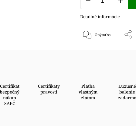
Detailné informácie
Opýtať sa
Certifikát
Certifikáty
Platba
Luxusné
bezpečný
pravosti
vlastným
balenie
nákup
zlatom
zadarm
SAEC