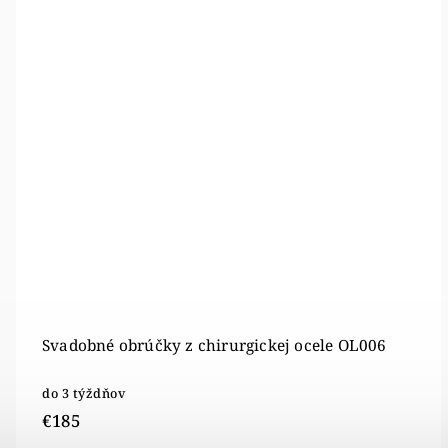
Svadobné obrúčky z chirurgickej ocele OL006
do 3 týždňov
€185