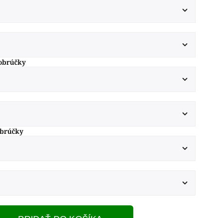
obrúčky
obrúčky