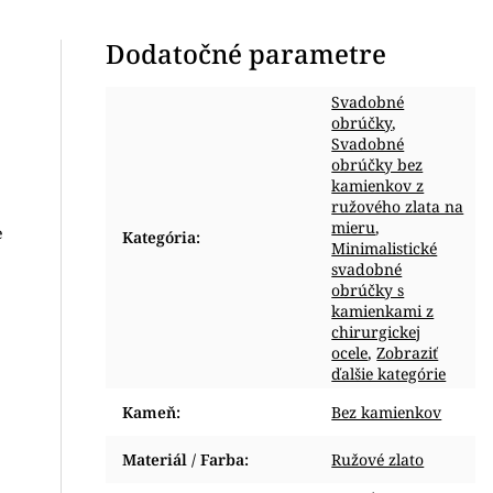
Dodatočné parametre
Svadobné
obrúčky
,
Svadobné
obrúčky bez
kamienkov z
ružového zlata na
mieru
,
e
Kategória
:
Minimalistické
svadobné
obrúčky s
kamienkami z
chirurgickej
ocele
,
Zobraziť
ďalšie kategórie
Kameň
:
Bez kamienkov
Materiál / Farba
:
Ružové zlato