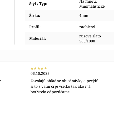
Na mieru
,
Štýl / Typ
:
Minimalistické
Šírka
:
4mm
Profil
:
zaoblený
ružové zlato
Materiál
:
585/1000
06.10.2025
e
Zavolajú ohľadne objednávky a prejdú
si to s vami či je všetko tak ako má
byť.Vrelo odporúčame