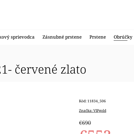
kový sprievodca
Zásnubné prstene
Prstene
Obrúčky
- červené zlato
Kód:
11834_506
Značka:
VIPgold
€690