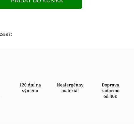
PRIDAŤ DO KOŠÍKA
Zdieľať
120 dní na
Nealergénny
Doprava
výmenu
materiál
zadarmo
o
od 40€