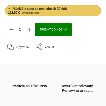
✓
Najnižšia cena za posledných 30 dní:
122,00 €
OmnibusPrice
PRIDAŤ DO KOŠÍKA
Opýtať sa
Zdieľať
Tradícia od roku 1998
Tovar kontrolovaný
Puncovým úradom