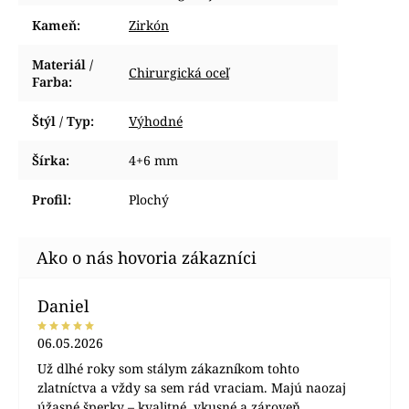
Kameň
:
Zirkón
Materiál /
Chirurgická oceľ
Farba
:
Štýl / Typ
:
Výhodné
Šírka
:
4+6 mm
Profil
:
Plochý
Daniel
06.05.2026
Už dlhé roky som stálym zákazníkom tohto
zlatníctva a vždy sa sem rád vraciam. Majú naozaj
úžasné šperky – kvalitné, vkusné a zároveň