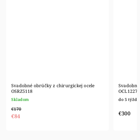
Svadobné obrúčky z chirurgickej ocele
Svadobné 
OSRZ5118
OCL1227
Skladom
do 5 týžd
€170
€300
€84