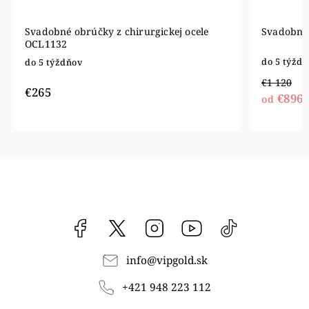
Svadobné obrúčky z chirurgickej ocele
Svadobné 
OCL1132
do 5 týžd
do 5 týždňov
€1 120
€265
€896
od
Facebook
vipgoldsk
Instagram
YouTube
@vipgold.sk
info
@
vipgold.sk
+421 948 223 112