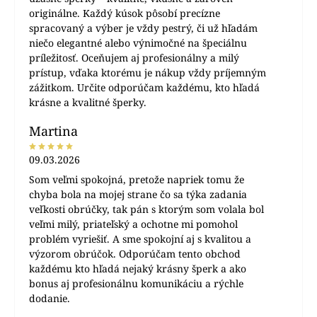
originálne. Každý kúsok pôsobí precízne
spracovaný a výber je vždy pestrý, či už hľadám
niečo elegantné alebo výnimočné na špeciálnu
príležitosť. Oceňujem aj profesionálny a milý
prístup, vďaka ktorému je nákup vždy príjemným
zážitkom. Určite odporúčam každému, kto hľadá
krásne a kvalitné šperky.
Martina
09.03.2026
Som veľmi spokojná, pretože napriek tomu že
chyba bola na mojej strane čo sa týka zadania
veľkosti obrúčky, tak pán s ktorým som volala bol
veľmi milý, priateľský a ochotne mi pomohol
problém vyriešiť. A sme spokojní aj s kvalitou a
výzorom obrúčok. Odporúčam tento obchod
každému kto hľadá nejaký krásny šperk a ako
bonus aj profesionálnu komunikáciu a rýchle
dodanie.