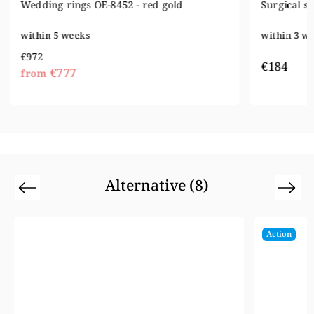
Surgical steel wedding rings OL012
Wedding r
within 3 weeks
within 5 
€932
€184
€74
from
Alternative (8)
Previous
Next
Action