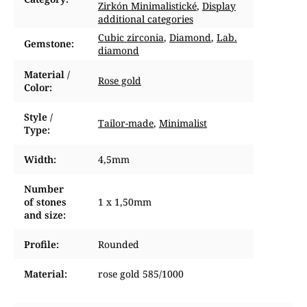
Zirkón Minimalistické
,
Display
additional categories
Cubic zirconia
,
Diamond
,
Lab.
Gemstone
:
diamond
Material /
Rose gold
Color
:
Style /
Tailor-made
,
Minimalist
Type
:
Width
:
4,5mm
Number
of stones
1 x 1,50mm
and size
:
Profile
:
Rounded
Material
:
rose gold 585/1000