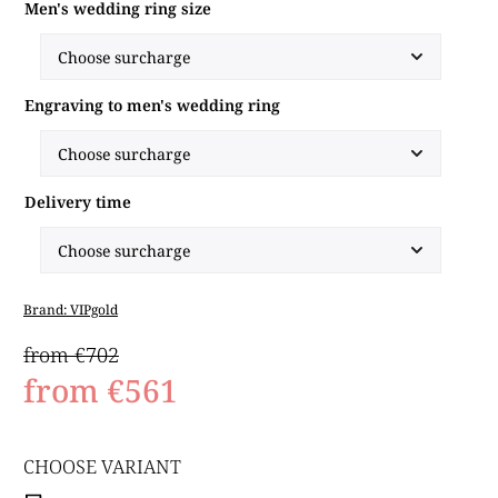
Men's wedding ring size
Engraving to men's wedding ring
Delivery time
Brand:
VIPgold
from €702
from
€561
CHOOSE VARIANT