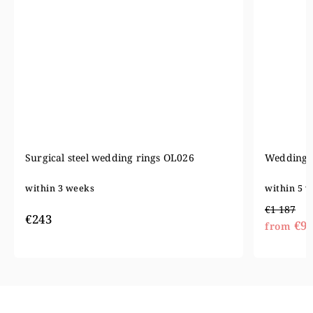
Wedding rings OE-8333 - red gold
Surgical 
within 5 weeks
within 3 
€1 187
€184
€949
from