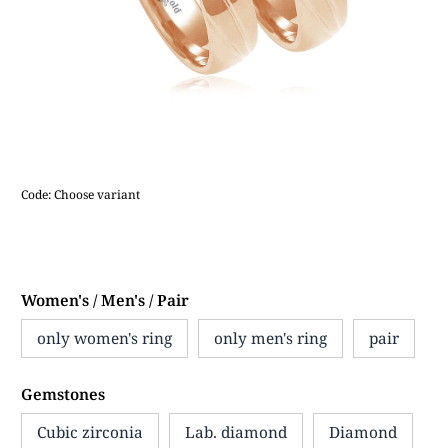
Code:
Choose variant
Women's / Men's / Pair
only women's ring
only men's ring
pair
Gemstones
Cubic zirconia
Lab. diamond
Diamond