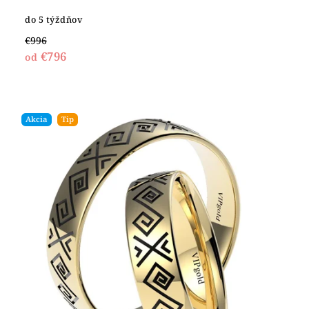
do 5 týždňov
€996
€796
od
Akcia
Tip