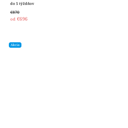
do 5 týždňov
€870
€696
od
Akcia