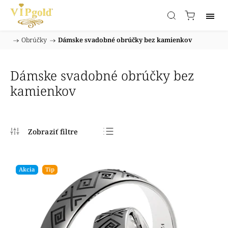
/
Obrúčky
/
Dámske svadobné obrúčky bez kamienkov
Domov
Dámske svadobné obrúčky bez
kamienkov
Najpredávanejšie
Najlacnejšie
Akcia
Tip
Najdrahšie
Abecedne