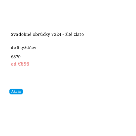
Svadobné obrúčky 7324 - žlté zlato
do 5 týždňov
€870
€696
od
Akcia