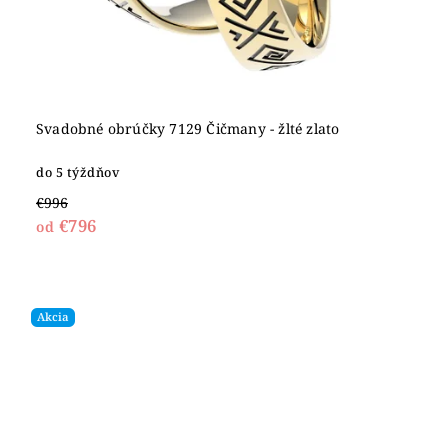
Svadobné obrúčky 7129 Čičmany - žlté zlato
do 5 týždňov
€996
€796
od
Akcia