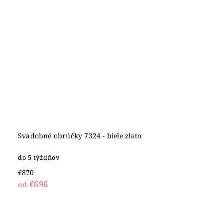
Svadobné obrúčky 7324 - biele zlato
do 5 týždňov
€870
€696
od