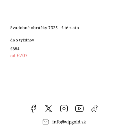
Svadobné obrúčky 7325 - žlté zlato
do 5 týždňov
€884
€707
od
Facebook
vipgoldsk
Instagram
YouTube
@vipgold.sk
info
@
vipgold.sk