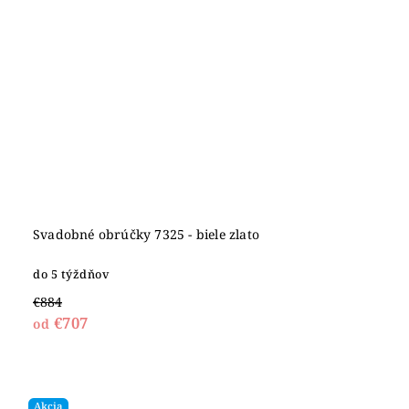
Svadobné obrúčky 7325 - biele zlato
do 5 týždňov
€884
€707
od
Akcia