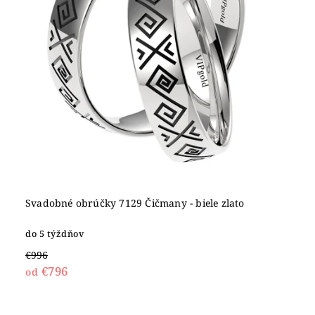
Svadobné obrúčky 7129 Čičmany - biele zlato
do 5 týždňov
€996
€796
od