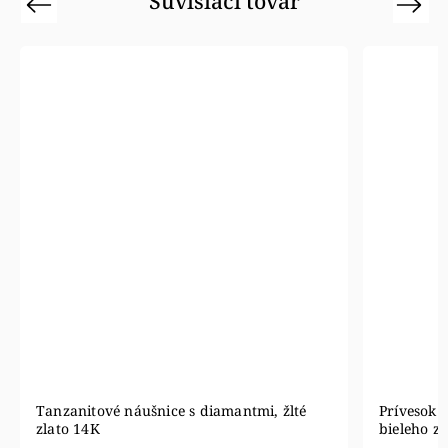
Súvisiaci tovar
Previous
Next
Tanzanitové náušnice s diamantmi, žlté
Prívesok 
zlato 14K
bieleho zl