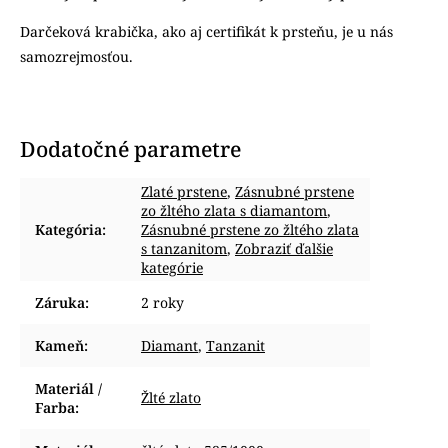
Darčeková krabička, ako aj certifikát k prsteňu, je u nás
samozrejmosťou.
Dodatočné parametre
Zlaté prstene
,
Zásnubné prstene
zo žltého zlata s diamantom
,
Kategória
:
Zásnubné prstene zo žltého zlata
s tanzanitom
,
Zobraziť ďalšie
kategórie
Záruka
:
2 roky
Kameň
:
Diamant
,
Tanzanit
Materiál /
Žlté zlato
Farba
: