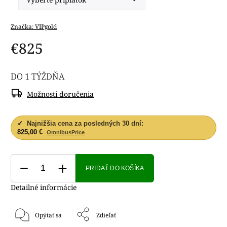
Značka:
VIPgold
€825
DO 1 TÝŽDŇA
Možnosti doručenia
✓
Najnižšia cena za posledných 30 dní:
825,00 €
OmnibusPrice
PRIDAŤ DO KOŠÍKA
Detailné informácie
Opýtať sa
Zdieľať