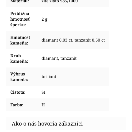
Materiál
:
žlté zlato 585/1000
Približná
hmotnosť
2 g
šperku
:
Hmotnosť
diamant 0,03 ct, tanzanit 0,50 ct
kameňa
:
Druh
diamant, tanzanit
kameňa
:
Výbrus
briliant
kameňa
:
Čistota
:
SI
Farba
:
H