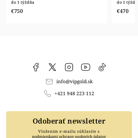
do 1 týždňa
do 1 týždň
€750
€470
Facebook
vipgoldsk
Instagram
YouTube
@vipgold.sk
info
@
vipgold.sk
+421 948 223 112
Odoberať newsletter
Vložením e-mailu súhlasíte s
podmienkami ochrany osobných údajov