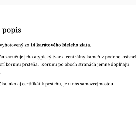
 popis
 vyhotovený zo
14 karátového bieleho zlata.
ňa zaručuje jeho atypický tvar a centrálny kameň v podobe krásne
orí korunu prsteňa. Korunu po oboch stranách jemne dopĺňajú
.
ka, ako aj certifikát k prsteňu, je u nás samozrejmosťou.