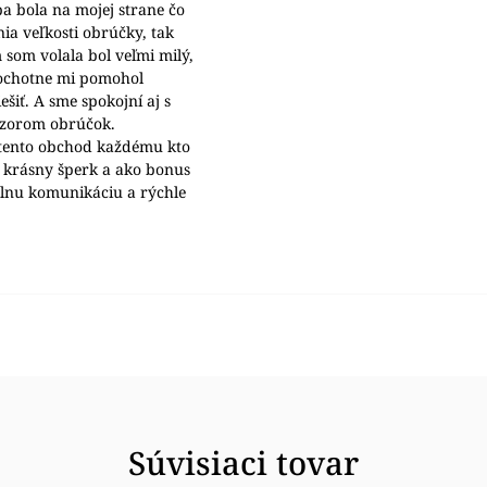
a bola na mojej strane čo
nia veľkosti obrúčky, tak
 som volala bol veľmi milý,
 ochotne mi pomohol
šiť. A sme spokojní aj s
ýzorom obrúčok.
ento obchod každému kto
 krásny šperk a ako bonus
álnu komunikáciu a rýchle
Súvisiaci tovar