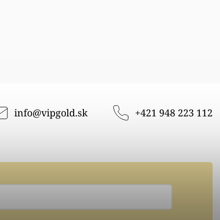
info
@
vipgold.sk
+421 948 223 112