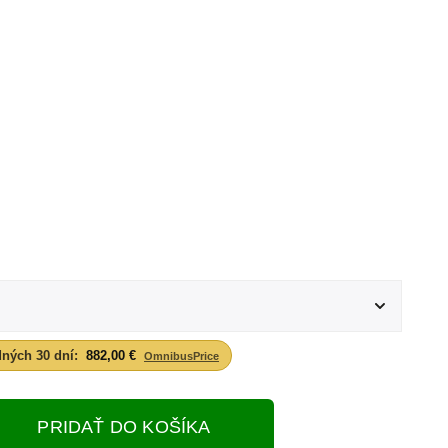
dných 30 dní:
882,00 €
OmnibusPrice
PRIDAŤ DO KOŠÍKA