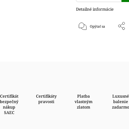
Detailné informácie
Opýtať sa
Certifikát
Certifikáty
Platba
Luxusné
bezpečný
pravosti
vlastným
balenie
nákup
zlatom
zadarm
SAEC