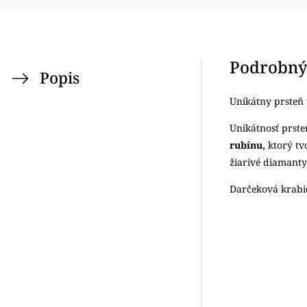
Podrobný
Popis
Unikátny prsteň
Unikátnosť prste
rubínu,
ktorý tv
žiarivé diamanty
Darčeková krabič