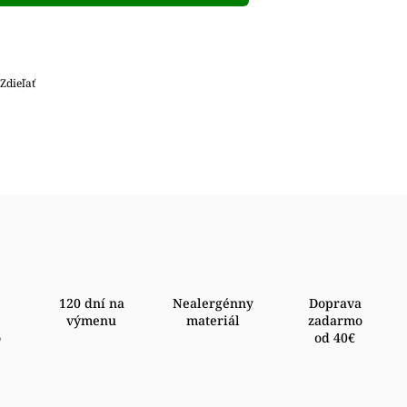
Zdieľať
120 dní na
Nealergénny
Doprava
výmenu
materiál
zadarmo
o
od 40€