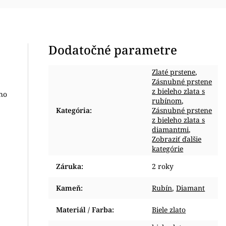
Dodatočné parametre
Zlaté prstene
,
Zásnubné prstene
z bieleho zlata s
ho
rubínom
,
Kategória
:
Zásnubné prstene
z bieleho zlata s
diamantmi
,
Zobraziť ďalšie
kategórie
Záruka
:
2 roky
Kameň
:
Rubín
,
Diamant
Materiál / Farba
:
Biele zlato