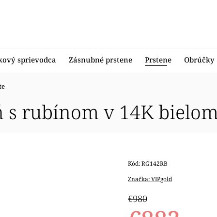
kový sprievodca
Zásnubné prstene
Prstene
Obrúčky
te
ň s rubínom v 14K bielom
Kód:
RG142RB
Značka:
VIPgold
€980