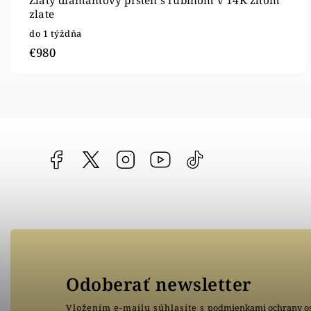
Zlatý diamantový prsteň s rubínom v 14K žltom
zlate
do 1 týždňa
€980
Facebook
vipgoldsk
Instagram
YouTube
@vipgold.sk
Odoberať newsletter
Vložením e-mailu súhlasíte s
podmienkami ochrany o