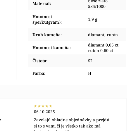
biele zlato
Materiál
:
585/1000
Hmotnosť
1,9 g
šperku(gram)
:
Druh kameňa
:
diamant, rubín
diamant 0,05 ct,
Hmotnosť kameňa
:
rubín 0,60 ct
Čistota
:
SI
Farba
:
H
06.10.2025
e
Zavolajú ohľadne objednávky a prejdú
si to s vami či je všetko tak ako má