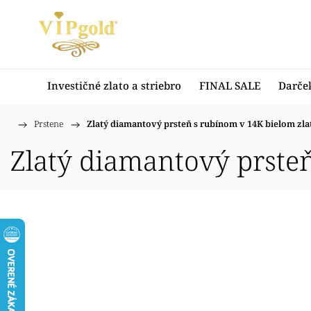
Investičné zlato a striebro
FINAL SALE
Darče
/
Prstene
/
Zlatý diamantový prsteň s rubínom v 14K bielom zla
Domov
Zlatý diamantový prste