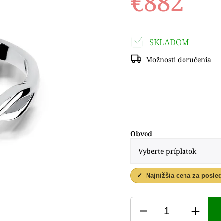
€882
SKLADOM
Možnosti doručenia
Obvod
✓
Najnižšia cena za posle