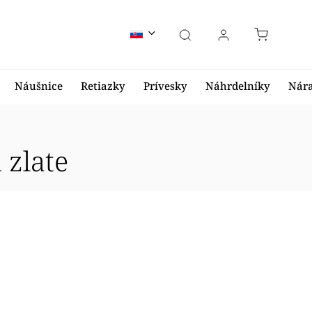
Náušnice
Retiazky
Prívesky
Náhrdelníky
Nár
 zlate