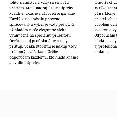
tohto zlatníctva a vždy sa sem rád
tomu že chyb
vraciam. Majú naozaj úžasné šperky –
sa týka zada
kvalitné, vkusné a zároveň originálne.
pán s ktorým
Každý kúsok pôsobí precízne
priateľský a
spracovaný a výber je vždy pestrý, či
problém vyrie
už hľadám niečo elegantné alebo
kvalitou a v
výnimočné na špeciálnu príležitosť.
Odporúčam t
Oceňujem aj profesionálny a milý
hľadá nejaký
prístup, vďaka ktorému je nákup vždy
aj profesion
príjemným zážitkom. Určite
dodanie.
odporúčam každému, kto hľadá krásne
a kvalitné šperky.