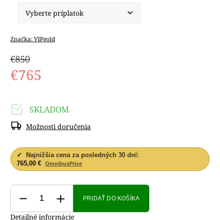
Značka:
VIPgold
€850
€765
SKLADOM
Možnosti doručenia
✓
Najnižšia cena za posledných 30 dní:
765,00 €
OmnibusPrice
PRIDAŤ DO KOŠÍKA
Detailné informácie