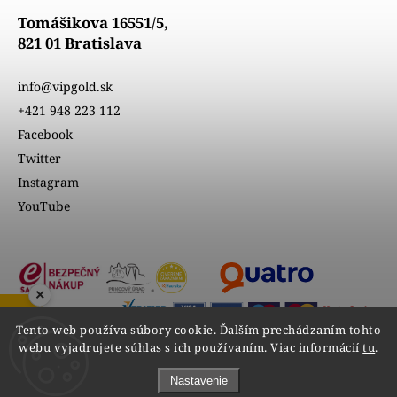
Tomášikova 16551/5,
821 01 Bratislava
info@vipgold.sk
+421 948 223 112
Facebook
Twitter
Instagram
YouTube
×
ZOBRAZIŤ RECENZIE
Tento web používa súbory cookie. Ďalším prechádzaním tohto
webu vyjadrujete súhlas s ich používaním. Viac informácií
tu
.
Nastavenie