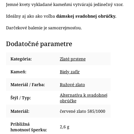
Jemné kvety vykladané kameňmi vytvárajú jedinečný vzor.
Ideálny aj ako ako voľba
dámskej svadobnej obrúčky.
Darčekové balenie je samozrejmosťou.
Dodatočné parametre
Kategória
:
Zlaté prstene
Kameň
:
Biely zafír
Materiál / Farba
:
Ružové zlato
Alternatíva k svadobnej
Štýl / Typ
:
obrúčke
Materiál
:
červené zlato 585/1000
Približná
2,6 g
hmotnosť šperku
: