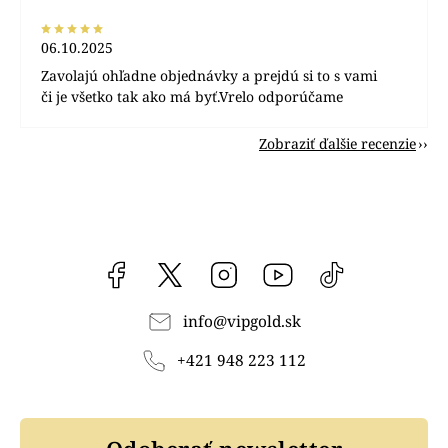
06.10.2025
Zavolajú ohľadne objednávky a prejdú si to s vami
či je všetko tak ako má byť.Vrelo odporúčame
Zobraziť ďalšie recenzie
Facebook
vipgoldsk
Instagram
YouTube
@vipgold.sk
info
@
vipgold.sk
+421 948 223 112