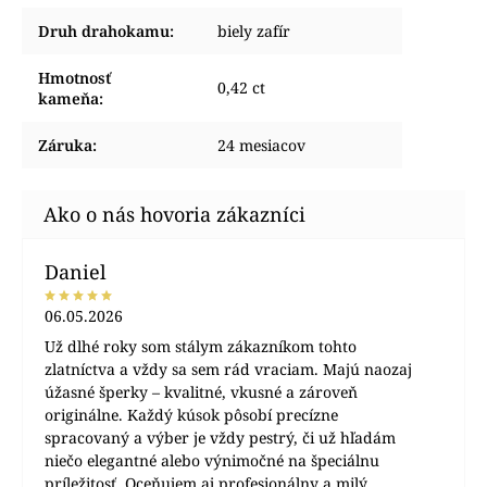
Druh drahokamu
:
biely zafír
Hmotnosť
0,42 ct
kameňa
:
Záruka
:
24 mesiacov
Daniel
06.05.2026
Už dlhé roky som stálym zákazníkom tohto
zlatníctva a vždy sa sem rád vraciam. Majú naozaj
úžasné šperky – kvalitné, vkusné a zároveň
originálne. Každý kúsok pôsobí precízne
spracovaný a výber je vždy pestrý, či už hľadám
niečo elegantné alebo výnimočné na špeciálnu
príležitosť. Oceňujem aj profesionálny a milý