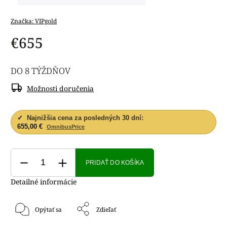
Značka:
VIPgold
€655
DO 8 TÝŽDŇOV
Možnosti doručenia
✓
Najnižšia cena za posledných 30 dní:
655,00 €
OmnibusPrice
PRIDAŤ DO KOŠÍKA
Detailné informácie
Opýtať sa
Zdieľať