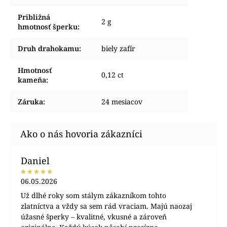
Približná
2 g
hmotnosť šperku
:
Druh drahokamu
:
biely zafír
Hmotnosť
0,12 ct
kameňa
:
Záruka
:
24 mesiacov
Daniel
06.05.2026
Už dlhé roky som stálym zákazníkom tohto
zlatníctva a vždy sa sem rád vraciam. Majú naozaj
úžasné šperky – kvalitné, vkusné a zároveň