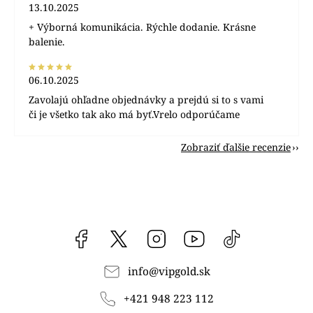
13.10.2025
+ Výborná komunikácia. Rýchle dodanie. Krásne
balenie.
06.10.2025
Zavolajú ohľadne objednávky a prejdú si to s vami
či je všetko tak ako má byť.Vrelo odporúčame
Zobraziť ďalšie recenzie
Facebook
vipgoldsk
Instagram
YouTube
@vipgold.sk
info
@
vipgold.sk
+421 948 223 112