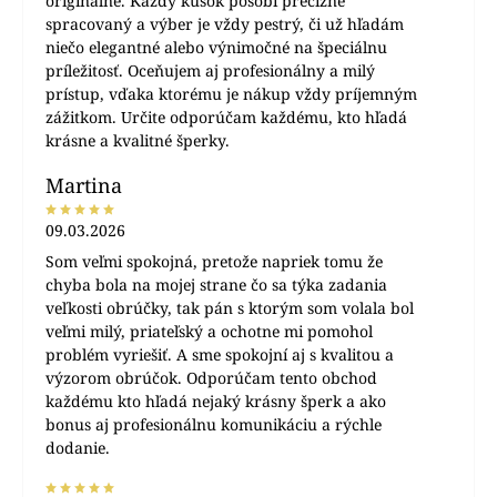
originálne. Každý kúsok pôsobí precízne
spracovaný a výber je vždy pestrý, či už hľadám
niečo elegantné alebo výnimočné na špeciálnu
príležitosť. Oceňujem aj profesionálny a milý
prístup, vďaka ktorému je nákup vždy príjemným
zážitkom. Určite odporúčam každému, kto hľadá
krásne a kvalitné šperky.
Martina
09.03.2026
Som veľmi spokojná, pretože napriek tomu že
chyba bola na mojej strane čo sa týka zadania
veľkosti obrúčky, tak pán s ktorým som volala bol
veľmi milý, priateľský a ochotne mi pomohol
problém vyriešiť. A sme spokojní aj s kvalitou a
výzorom obrúčok. Odporúčam tento obchod
každému kto hľadá nejaký krásny šperk a ako
bonus aj profesionálnu komunikáciu a rýchle
dodanie.