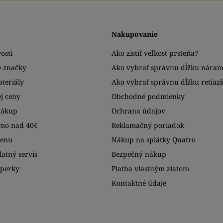
Nakupovanie
osti
Ako zistiť veľkosť prsteňa?
é značky
Ako vybrať správnu dĺžku nára
teriály
Ako vybrať správnu dĺžku retiaz
j ceny
Obchodné podmienky
nákup
Ochrana údajov
mo nad 40€
Reklamačný poriadok
menu
Nákup na splátky Quatro
atný servis
Bezpečný nákup
šperky
Platba vlastným zlatom
Kontaktné údaje