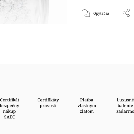
Opýtať sa
Certifikát
Certifikáty
Platba
Luxusné
bezpečný
pravosti
vlastným
balenie
nákup
zlatom
zadarm
SAEC