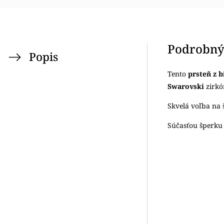
Podrobný
Popis
Tento
prsteň z b
Swarovski
zirkó
Skvelá voľba na š
Súčasťou šperku 