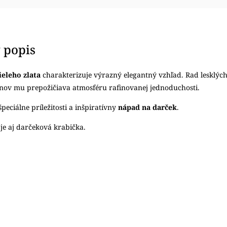
 popis
ieleho zlata
charakterizuje výrazný elegantný vzhľad. Rad lesklýc
nov mu prepožičiava atmosféru rafinovanej jednoduchosti.
peciálne príležitosti a inšpiratívny
nápad na darček
.
je aj darčeková krabička.