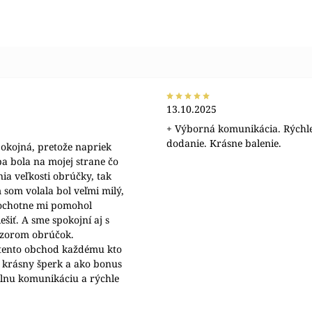
13.10.2025
+ Výborná komunikácia. Rýchl
dodanie. Krásne balenie.
okojná, pretože napriek
a bola na mojej strane čo
nia veľkosti obrúčky, tak
 som volala bol veľmi milý,
 ochotne mi pomohol
šiť. A sme spokojní aj s
ýzorom obrúčok.
ento obchod každému kto
 krásny šperk a ako bonus
álnu komunikáciu a rýchle