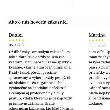
Daniel
Martina
06.05.2026
09.03.2026
Už dlhé roky som stálym zákazníkom
Som veľmi sp
tohto zlatníctva a vždy sa sem rád
tomu že chyb
vraciam. Majú naozaj úžasné šperky –
sa týka zada
kvalitné, vkusné a zároveň originálne.
pán s ktorým
Každý kúsok pôsobí precízne
priateľský a
spracovaný a výber je vždy pestrý, či
problém vyrie
už hľadám niečo elegantné alebo
kvalitou a v
výnimočné na špeciálnu príležitosť.
Odporúčam t
Oceňujem aj profesionálny a milý
hľadá nejaký
prístup, vďaka ktorému je nákup vždy
aj profesion
príjemným zážitkom. Určite
dodanie.
odporúčam každému, kto hľadá krásne