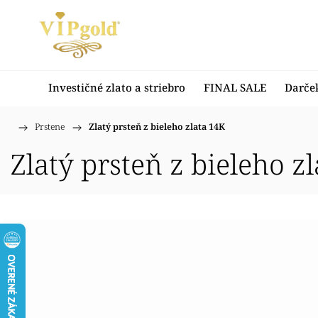
Investičné zlato a striebro
FINAL SALE
Darče
/
Prstene
/
Zlatý prsteň z bieleho zlata 14K
Domov
Zlatý prsteň z bieleho z