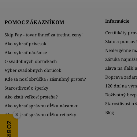
Informácie
POMOC ZÁKAZNÍKOM
Certifikáty prav
Skip Pay - tovar ihneď za tretinu ceny!
Zlato a puncov
Ako vybrať prívesok
Nealergénne ma
Ako vybrať náušnice
Záruka najnižše
O svadobných obrúčkach
Zľava na ďalší 
Výber svadobných obrúčok
Doprava zadar
Kde sa nosí obrúčka / zásnubný prsteň?
120 dní na vý
Starostlivosť o šperky
Doživotný bezpl
Ako zistiť veľkosť prsteňa?
Starostlivosť o 
Ako vybrať správnu dĺžku náramku
Blog
Ako vybrať správnu dĺžku retiazky
×