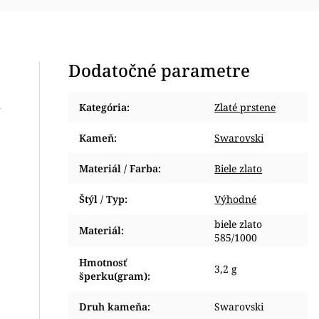
Dodatočné parametre
h
Kategória
:
Zlaté prstene
Kameň
:
Swarovski
Materiál / Farba
:
Biele zlato
Štýl / Typ
:
Výhodné
biele zlato
Materiál
:
585/1000
Hmotnosť
3,2 g
šperku(gram)
:
Druh kameňa
:
Swarovski