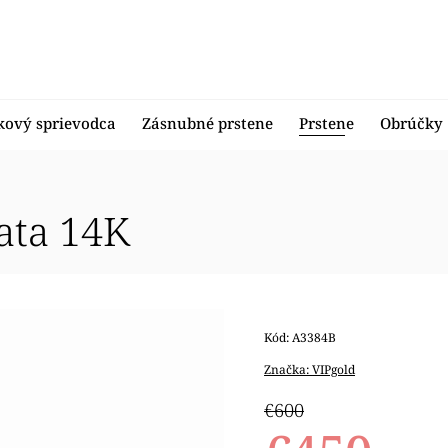
kový sprievodca
Zásnubné prstene
Prstene
Obrúčky
lata 14K
Kód:
A3384B
Značka:
VIPgold
€600