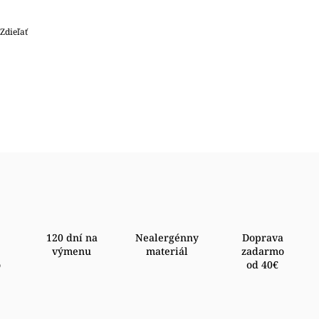
Zdieľať
120 dní na
Nealergénny
Doprava
výmenu
materiál
zadarmo
o
od 40€