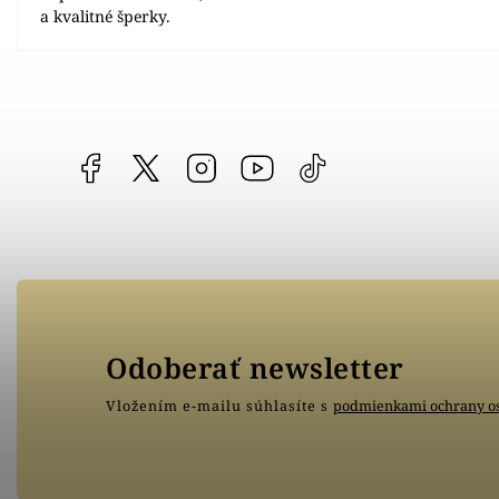
a kvalitné šperky.
Facebook
vipgoldsk
Instagram
YouTube
@vipgold.sk
Odoberať newsletter
Vložením e-mailu súhlasíte s
podmienkami ochrany o