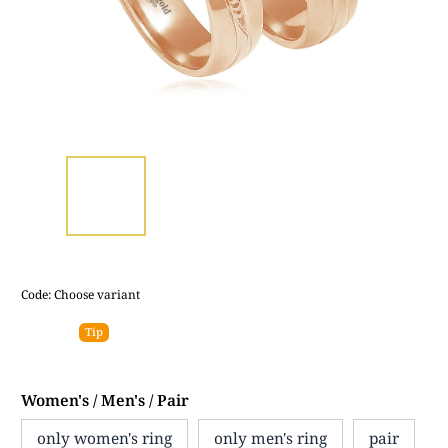
Code:
Choose variant
Tip
Women's / Men's / Pair
only women's ring
only men's ring
pair