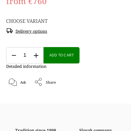
from
€760
CHOOSE VARIANT
Delivery options
ADD TO CART
Detailed information
Ask
Share
Tradition since 1998
Slovak company