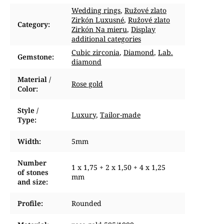
Wedding rings
,
Ružové zlato
Zirkón Luxusné
,
Ružové zlato
Category
:
Zirkón Na mieru
,
Display
additional categories
Cubic zirconia
,
Diamond
,
Lab.
Gemstone
:
diamond
Material /
Rose gold
Color
:
Style /
Luxury
,
Tailor-made
Type
:
Width
:
5mm
Number
1 x 1,75 + 2 x 1,50 + 4 x 1,25
of stones
mm
and size
:
Profile
:
Rounded