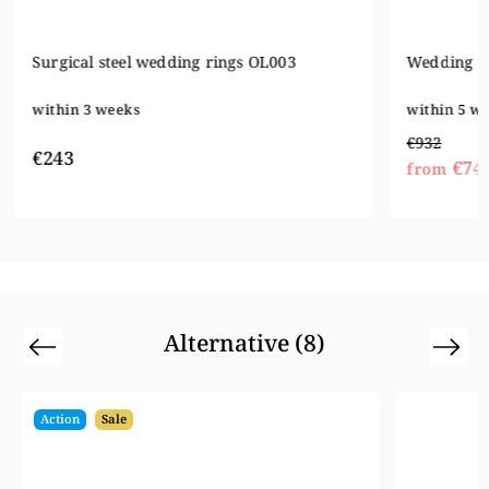
Wedding rings OE-8491 - white-red gold
Surgical 
within 5 weeks
within 3 
€932
€185
€745
from
Alternative (8)
Previous
Next
Action