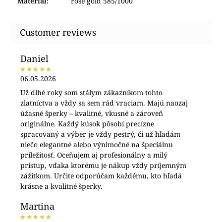
Material
:
rose gold 585/1000
Daniel
06.05.2026
Už dlhé roky som stálym zákazníkom tohto
zlatníctva a vždy sa sem rád vraciam. Majú naozaj
úžasné šperky – kvalitné, vkusné a zároveň
originálne. Každý kúsok pôsobí precízne
spracovaný a výber je vždy pestrý, či už hľadám
niečo elegantné alebo výnimočné na špeciálnu
príležitosť. Oceňujem aj profesionálny a milý
prístup, vďaka ktorému je nákup vždy príjemným
zážitkom. Určite odporúčam každému, kto hľadá
krásne a kvalitné šperky.
Martina