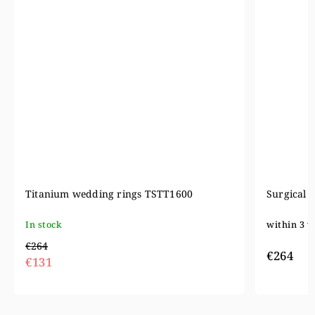
Surgical steel wedding rings OL041
Wedding r
within 3 weeks
within 5 
€661
€264
€52
from