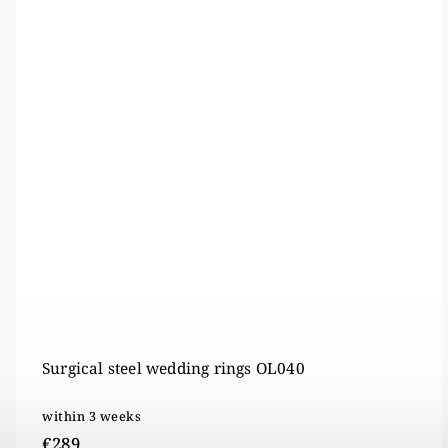
Tungsten wedding rings W248
within 5 weeks
€439