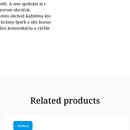
šiť. A sme spokojní aj s
ýzorom obrúčok.
ento obchod každému kto
 krásny šperk a ako bonus
álnu komunikáciu a rýchle
Related products
Action
Tip