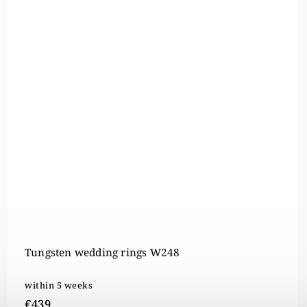
Surgical steel wedding rings OSRZ0480
In stock
€161