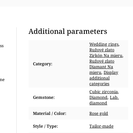
Additional parameters
Wedding rings
,
ss
Ružové zlato
Zirkón Na mieru
,
Ružové zlato
Category
:
Diamant Na
mieru
,
Display
additional
one
categories
Cubic zirconia
,
Gemstone
:
Diamond
,
Lab.
diamond
Material / Color
:
Rose gold
Style / Type
:
Tailor-made