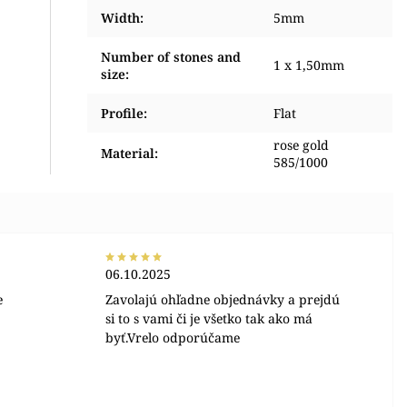
Width
:
5mm
Number of stones and
1 x 1,50mm
size
:
Profile
:
Flat
rose gold
Material
:
585/1000
06.10.2025
e
Zavolajú ohľadne objednávky a prejdú
si to s vami či je všetko tak ako má
byť.Vrelo odporúčame