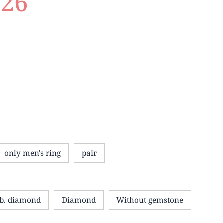
726
only men's ring
pair
b. diamond
Diamond
Without gemstone