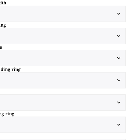
dth
ing
e
ding ring
ng ring