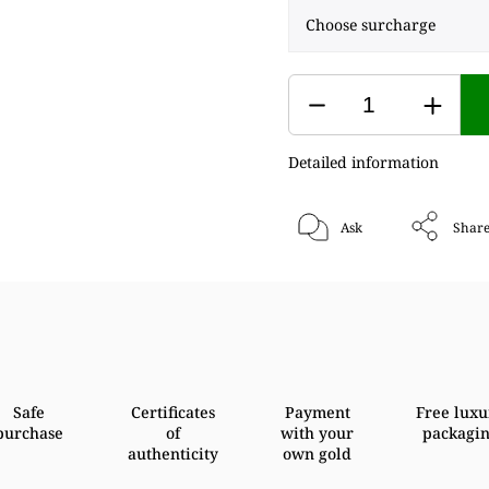
Detailed information
Ask
Shar
Safe
Certificates
Payment
Free luxu
purchase
of
with your
packagi
authenticity
own gold