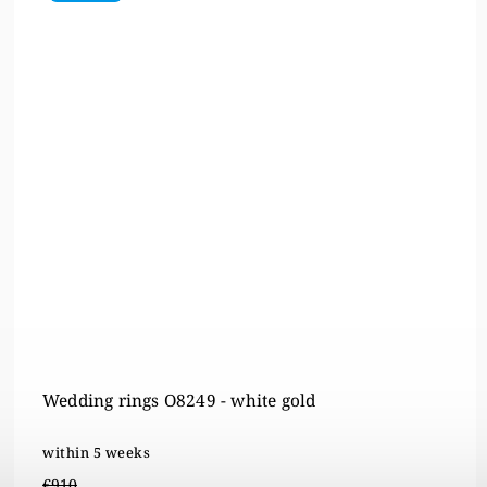
Wedding rings OE-8492 - white gold
within 5 weeks
€1 004