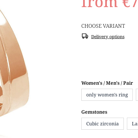
from
€
CHOOSE VARIANT
Delivery options
Women's / Men's / Pair
only women's ring
Gemstones
Cubic zirconia
La