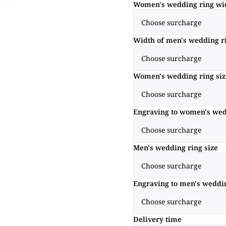
Women's wedding ring wi
Width of men's wedding r
Women's wedding ring siz
Engraving to women's wed
Men's wedding ring size
Engraving to men's weddi
Delivery time