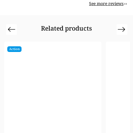
See more reviews
Related products
Previous
Next
Action
Ti