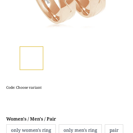
Code:
Choose variant
Women's / Men's / Pair
only women's ring
only men's ring
pair