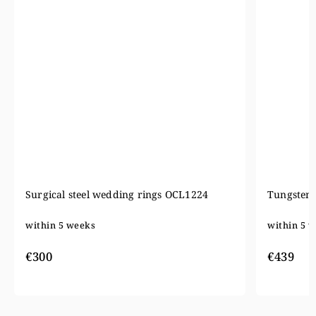
Tungsten wedding rings W248
Wedding r
within 5 weeks
within 5 
€661
€439
€52
from