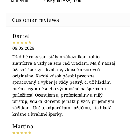
Material
:
rose gold 585/1000
Daniel
06.05.2026
Už dlhé roky som stálym zákazníkom tohto
zlatníctva a vždy sa sem rád vraciam. Majú naozaj
úžasné šperky – kvalitné, vkusné a zároveň
originálne. Každý kúsok pôsobí precízne
spracovaný a výber je vždy pestrý, či už hľadám
niečo elegantné alebo výnimočné na špeciálnu
príležitosť. Oceňujem aj profesionálny a milý
prístup, vďaka ktorému je nákup vždy príjemným
zážitkom. Určite odporúčam každému, kto hľadá
krásne a kvalitné šperky.
Martina