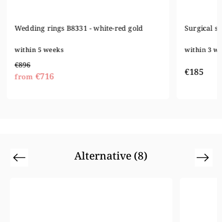
Surgical steel wedding rings OL011
Wedding r
within 3 weeks
within 5 
€1 062
€185
€84
from
Alternative (8)
Previous
Next
Action