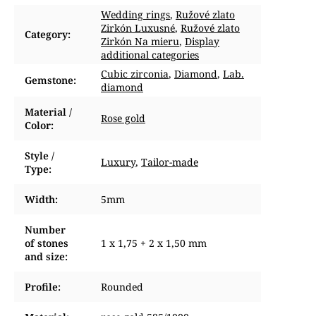
Wedding rings
,
Ružové zlato
Zirkón Luxusné
,
Ružové zlato
Category
:
Zirkón Na mieru
,
Display
additional categories
Cubic zirconia
,
Diamond
,
Lab.
Gemstone
:
diamond
Material /
Rose gold
Color
:
Style /
Luxury
,
Tailor-made
Type
:
Width
:
5mm
Number
of stones
1 x 1,75 + 2 x 1,50 mm
and size
:
Profile
:
Rounded