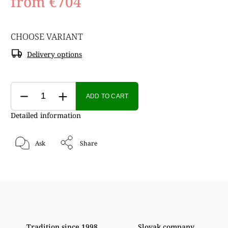
from
€704
CHOOSE VARIANT
Delivery options
ADD TO CART
Detailed information
Ask
Share
Tradition since 1998
Slovak company