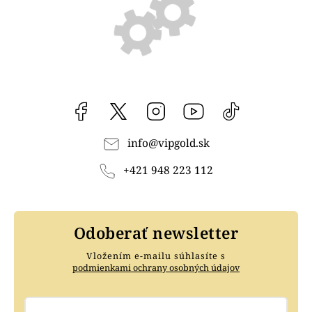
Facebook
vipgoldsk
Instagram
YouTube
@vipgold.sk
info
@
vipgold.sk
+421 948 223 112
Odoberať newsletter
Vložením e-mailu súhlasíte s
podmienkami ochrany osobných údajov