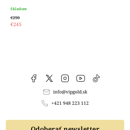
Skladom
€290
€245
Facebook
vipgoldsk
Instagram
YouTube
@vipgold.sk
info
@
vipgold.sk
+421 948 223 112
Odoberať newsletter