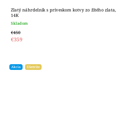
Zlatý náhrdelník s príveskom kotvy zo žltého zlata,
14K
Skladom
€450
€359
Akcia
Ušetríte