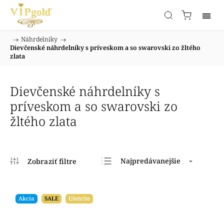
/
Náhrdelníky
/
Domov
Dievčenské náhrdelníky s príveskom a so swarovski zo žltého
zlata
Dievčenské náhrdelníky s
príveskom a so swarovski zo
žltého zlata
Najpredávanejšie
Najlacnejšie
Najdrahšie
Akcia
SALE
Ušetríte
Abecedne