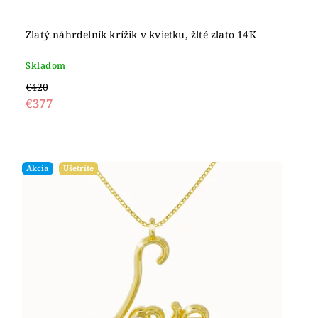
Zlatý náhrdelník krížik v kvietku, žlté zlato 14K
Skladom
€420
€377
Akcia
Ušetríte