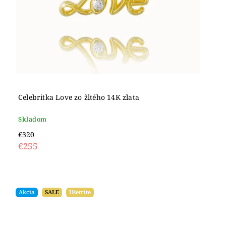
Celebritka Love zo žltého 14K zlata
Skladom
€320
€255
Akcia
SALE
Ušetríte