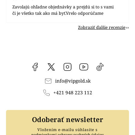
Zavolajú ohľadne objednávky a prejdú si to s vami
či je všetko tak ako má byť.Vrelo odporúčame
Zobraziť ďalšie recenzie
Facebook
vipgoldsk
Instagram
YouTube
@vipgold.sk
info
@
vipgold.sk
+421 948 223 112
Odoberať newsletter
Vložením e-mailu súhlasíte s
podmienkami ochrany osobných údajov