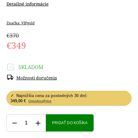
Detailné informácie
Značka:
VIPgold
€370
€349
SKLADOM
Možnosti doručenia
✓
Najnižšia cena za posledných 30 dní:
349,00 €
OmnibusPrice
PRIDAŤ DO KOŠÍKA