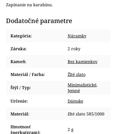
Zapínanie na karabínu.
Dodatočné parametre
Kategória
:
Náramky
Záruka
:
2 roky
Kameň
:
Bez kamienkov
Materiál / Farba
:
Žlté zlato
Minimalistické
,
Štýl / Typ
:
Jemné
Určenie
:
Dámske
Materiál
:
žlté zlato 585/1000
Hmotnosť
2 g
šperku(gram)
: