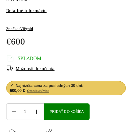
Detailné informácie
Značka:
VIPgold
€600
SKLADOM
Možnosti doručenia
✓
Najnižšia cena za posledných 30 dní:
600,00 €
OmnibusPrice
PRIDAŤ DO KOŠÍKA