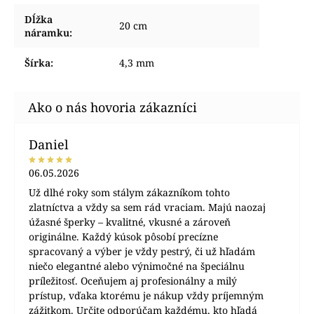
Dĺžka
20 cm
náramku
:
Šírka
:
4,3 mm
Daniel
06.05.2026
Už dlhé roky som stálym zákazníkom tohto
zlatníctva a vždy sa sem rád vraciam. Majú naozaj
úžasné šperky – kvalitné, vkusné a zároveň
originálne. Každý kúsok pôsobí precízne
spracovaný a výber je vždy pestrý, či už hľadám
niečo elegantné alebo výnimočné na špeciálnu
príležitosť. Oceňujem aj profesionálny a milý
prístup, vďaka ktorému je nákup vždy príjemným
zážitkom. Určite odporúčam každému, kto hľadá