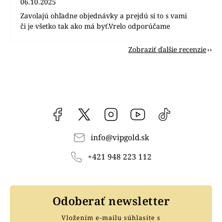
06.10.2025
Zavolajú ohľadne objednávky a prejdú si to s vami
či je všetko tak ako má byť.Vrelo odporúčame
Zobraziť ďalšie recenzie
Facebook
vipgoldsk
Instagram
YouTube
@vipgold.sk
info
@
vipgold.sk
+421 948 223 112
Odoberať newsletter
Vložením e-mailu súhlasíte s