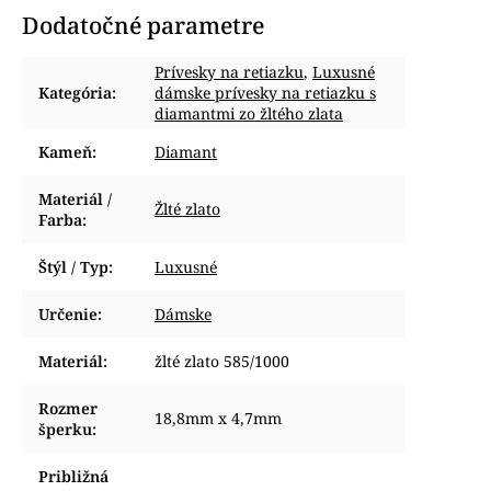
Dodatočné parametre
Prívesky na retiazku
,
Luxusné
Kategória
:
dámske prívesky na retiazku s
diamantmi zo žltého zlata
Kameň
:
Diamant
Materiál /
Žlté zlato
Farba
:
Štýl / Typ
:
Luxusné
Určenie
:
Dámske
Materiál
:
žlté zlato 585/1000
Rozmer
18,8mm x 4,7mm
šperku
:
Približná