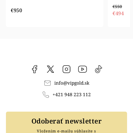
€550
€950
€494
Facebook
vipgoldsk
Instagram
YouTube
@vipgold.sk
info
@
vipgold.sk
+421 948 223 112
Odoberať newsletter
Vložením e-mailu súhlasíte s