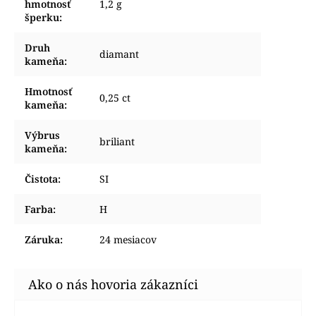
hmotnosť
1,2 g
šperku
:
Druh
diamant
kameňa
:
Hmotnosť
0,25 ct
kameňa
:
Výbrus
briliant
kameňa
:
Čistota
:
SI
Farba
:
H
Záruka
:
24 mesiacov