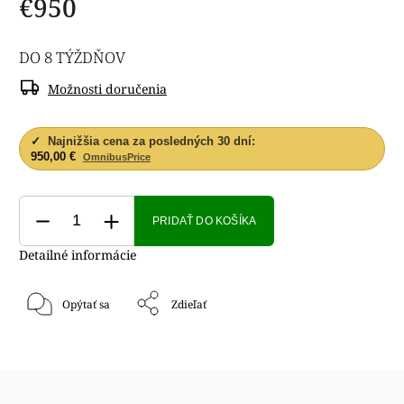
€950
DO 8 TÝŽDŇOV
Možnosti doručenia
✓
Najnižšia cena za posledných 30 dní:
950,00 €
OmnibusPrice
PRIDAŤ DO KOŠÍKA
Detailné informácie
Opýtať sa
Zdieľať