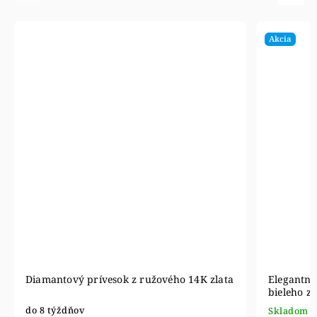
Akcia
Diamantový prívesok z ružového 14K zlata
Elegantný 
bieleho z
do 8 týždňov
Skladom