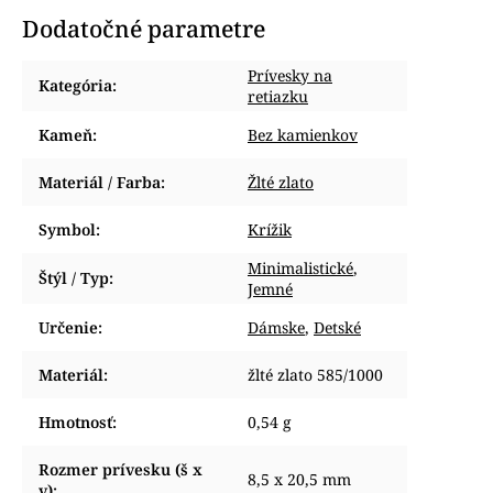
Dodatočné parametre
Prívesky na
Kategória
:
retiazku
Kameň
:
Bez kamienkov
Materiál / Farba
:
Žlté zlato
Symbol
:
Krížik
Minimalistické
,
Štýl / Typ
:
Jemné
Určenie
:
Dámske
,
Detské
Materiál
:
žlté zlato 585/1000
Hmotnosť
:
0,54 g
Rozmer prívesku (š x
8,5 x 20,5 mm
v)
: