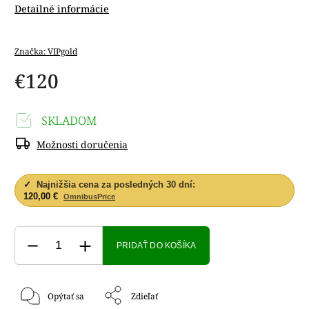
Detailné informácie
Značka:
VIPgold
€120
SKLADOM
Možnosti doručenia
✓
Najnižšia cena za posledných 30 dní:
120,00 €
OmnibusPrice
PRIDAŤ DO KOŠÍKA
Opýtať sa
Zdieľať