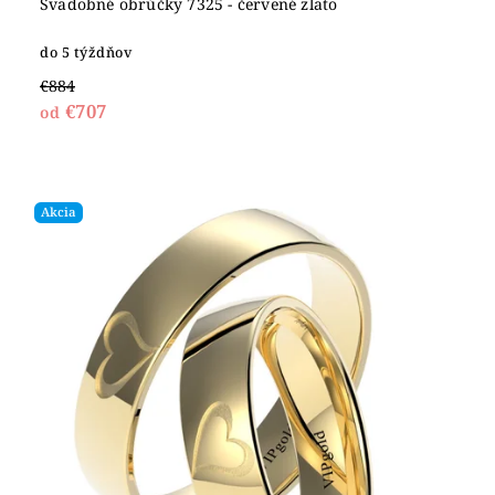
Svadobné obrúčky 7325 - červené zlato
do 5 týždňov
€884
€707
od
Akcia