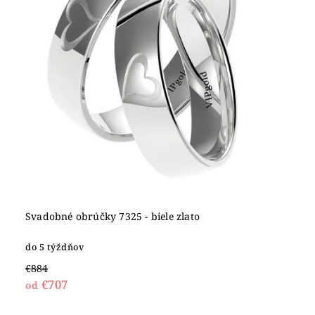
Svadobné obrúčky 7325 - biele zlato
do 5 týždňov
€884
€707
od