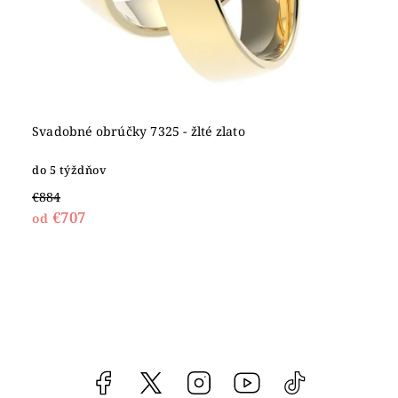
Svadobné obrúčky 7325 - žlté zlato
do 5 týždňov
€884
€707
od
Facebook
vipgoldsk
Instagram
YouTube
@vipgold.sk