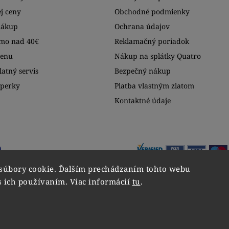
j ceny
Obchodné podmienky
nákup
Ochrana údajov
mo nad 40€
Reklamačný poriadok
menu
Nákup na splátky Quatro
atný servis
Bezpečný nákup
šperky
Platba vlastným zlatom
Kontaktné údaje
súbory cookie. Ďalším prechádzaním tohto webu
s ich používaním. Viac informácií
tu
.
Copyright 2026
VIPgold
. Všetky práva vyhradené.
Upraviť nastavenie cookies