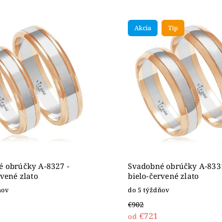
edávanejšie
nejšie
Akcia
Tip
ahšie
dne
 obrúčky A-8327 -
Svadobné obrúčky A-8331
rvené zlato
bielo-červené zlato
ňov
do 5 týždňov
€902
€721
od