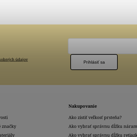
sobných údajov
Prihlásiť sa
Nakupovanie
osti
Ako zistiť veľkosť prsteňa?
é značky
Ako vybrať správnu dĺžku nára
teriály
Ako vybrať správnu dĺžku retiaz