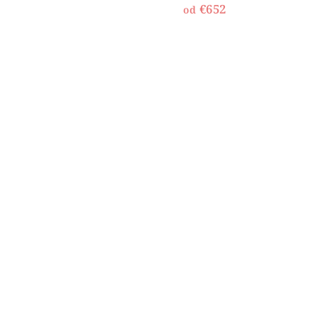
€652
od