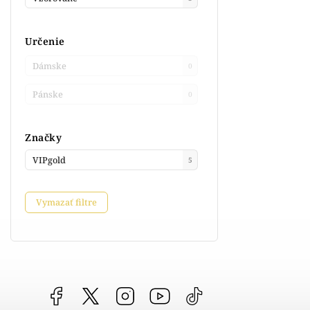
Určenie
Dámske
0
Pánske
0
Značky
VIPgold
5
Vymazať filtre
Facebook
vipgoldsk
Instagram
YouTube
@vipgold.sk