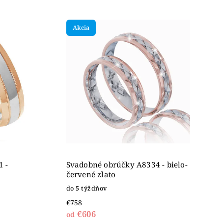
Akcia
 -
Svadobné obrúčky A8334 - bielo-
červené zlato
do 5 týždňov
€758
€606
od