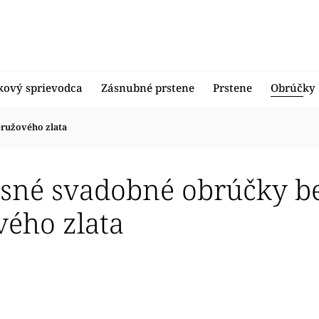
kový sprievodca
Zásnubné prstene
Prstene
Obrúčky
-ružového zlata
sné svadobné obrúčky be
vého zlata