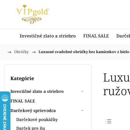
Investičné zlato a striebro
FINAL SALE
Darče
/
Obrúčky
/
Luxusné svadobné obrúčky bez kamienkov z bielo
Domov
Luxu
Kategórie
ružo
Investičné zlato a striebro
FINAL SALE
Darčekový sprievodca
Darčekové poukážky
Darček pre ňu