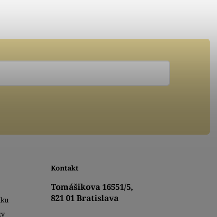
Kontakt
Tomášikova 16551/5,
821 01 Bratislava
mku
ky