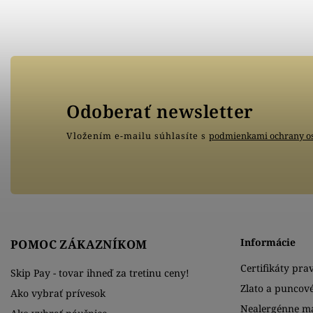
Odoberať newsletter
Vložením e-mailu súhlasíte s
podmienkami ochrany o
Informácie
POMOC ZÁKAZNÍKOM
Certifikáty prav
Skip Pay - tovar ihneď za tretinu ceny!
Zlato a puncov
Ako vybrať prívesok
Nealergénne ma