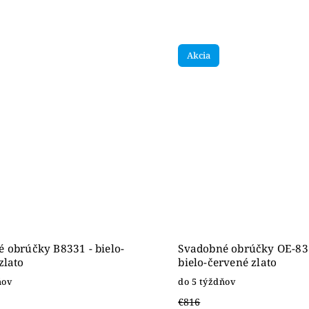
Akcia
 obrúčky B8331 - bielo-
Svadobné obrúčky OE-83
zlato
bielo-červené zlato
ňov
do 5 týždňov
€816