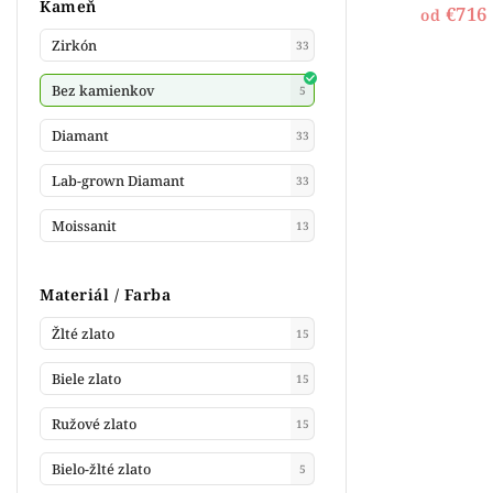
Kameň
€716
od
Zirkón
33
Bez kamienkov
5
Diamant
33
Lab-grown Diamant
33
Moissanit
13
Materiál / Farba
Žlté zlato
15
Biele zlato
15
Ružové zlato
15
Bielo-žlté zlato
5