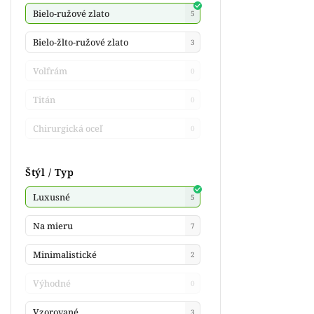
Bielo-ružové zlato
5
Bielo-žlto-ružové zlato
3
Volfrám
0
Titán
0
Chirurgická oceľ
0
Štýl / Typ
Luxusné
5
Na mieru
7
Minimalistické
2
Výhodné
0
Vzorované
3