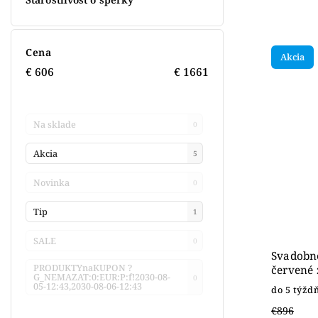
Cena
Akcia
€
606
€
1661
Na sklade
0
Akcia
5
Novinka
0
Tip
1
SALE
0
Svadobné
PRODUKTYnaKUPON ?
červené 
G_NEMAZAT:0:EUR:P:f!2030-08-
0
05-12:43,2030-08-06-12:43
do 5 týžd
€896