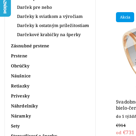
Najpr
Darček pre neho
Najlac
Darčeky k sviatkom a výročiam
Akcia
Najdr
Darčeky k ostatným príležitostiam
Abece
Darčekové krabičky na šperky
Zásnubné prstene
Prstene
Obrúčky
Náušnice
Retiazky
Prívesky
Svadobné
Náhrdelníky
bielo-če
Náramky
do 5 týžd
€914
Sety
€731
od
Starostlivosť o šperky