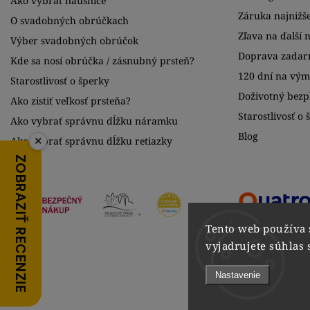
Ako vybrať náušnice
Záruka najnižše
O svadobných obrúčkach
Zľava na ďalší 
Výber svadobných obrúčok
Doprava zadar
Kde sa nosí obrúčka / zásnubný prsteň?
120 dní na vý
Starostlivosť o šperky
Doživotný bezpl
Ako zistiť veľkosť prsteňa?
Starostlivosť o 
Ako vybrať správnu dĺžku náramku
Blog
×
Ako vybrať správnu dĺžku retiazky
ZOBRAZIŤ RECENZIE
Tento web používa 
vyjadrujete súhlas 
Nastavenie