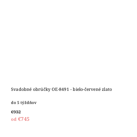
Svadobné obrúčky OE-8491 - bielo-červené zlato
do 5 týždňov
€932
€745
od