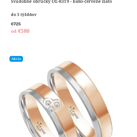
Svadobné obrúčky OE-8319 - bielo-červené zlato
do 5 týždňov
€725
€580
od
Akcia