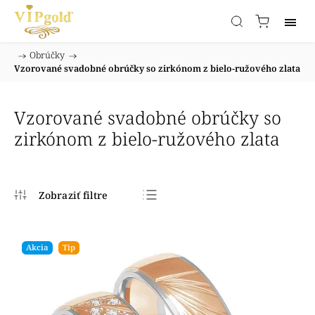
/
Obrúčky
/
Domov
Vzorované svadobné obrúčky so zirkónom z bielo-ružového zlata
Vzorované svadobné obrúčky so
zirkónom z bielo-ružového zlata
Najpredávanejšie
Najlacnejšie
Akcia
Tip
Najdrahšie
Abecedne