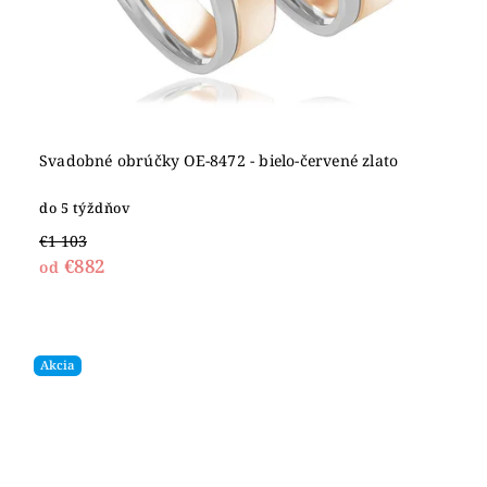
Svadobné obrúčky OE-8472 - bielo-červené zlato
do 5 týždňov
€1 103
€882
od
Akcia