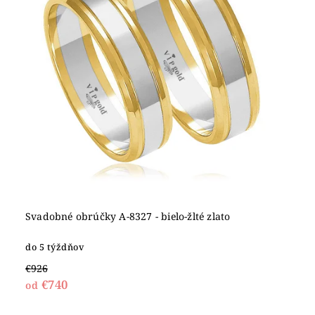
Svadobné obrúčky A-8327 - bielo-žlté zlato
do 5 týždňov
€926
€740
od