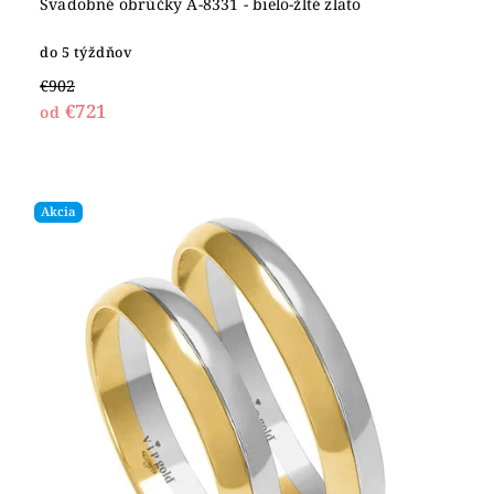
Svadobné obrúčky A-8331 - bielo-žlté zlato
do 5 týždňov
€902
€721
od
Akcia