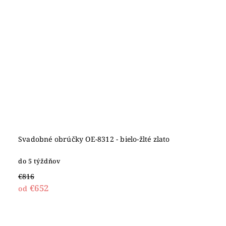
Svadobné obrúčky OE-8312 - bielo-žlté zlato
do 5 týždňov
€816
€652
od