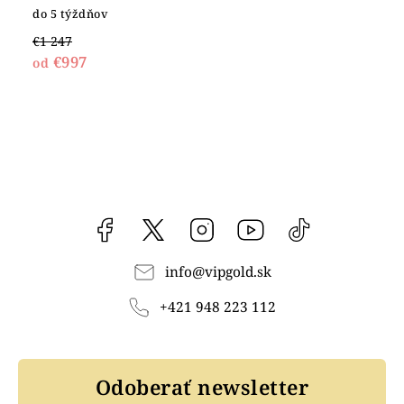
do 5 týždňov
€1 247
€997
od
Facebook
vipgoldsk
Instagram
YouTube
@vipgold.sk
info
@
vipgold.sk
+421 948 223 112
Odoberať newsletter