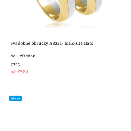
Svadobné obrúčky A8321- bielo-žlté zlato
do 5 týždňov
€725
€580
od
Akcia