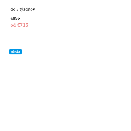
do 5 týždňov
€896
€716
od
Akcia