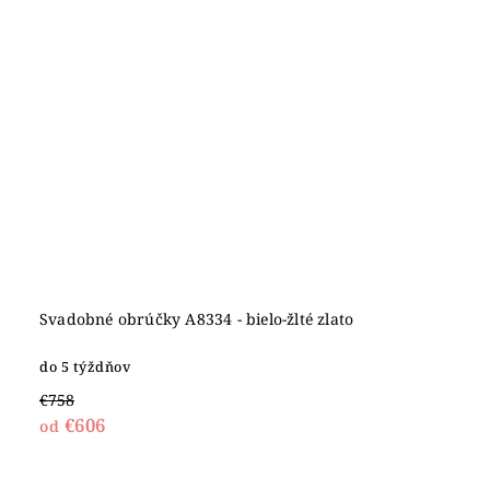
Svadobné obrúčky A8334 - bielo-žlté zlato
do 5 týždňov
€758
€606
od