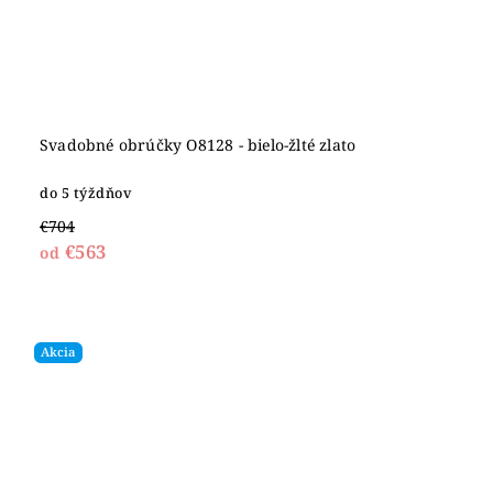
Svadobné obrúčky O8128 - bielo-žlté zlato
do 5 týždňov
€704
€563
od
Akcia