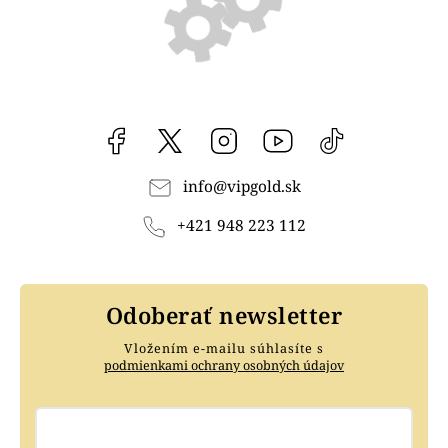
Facebook
vipgoldsk
Instagram
YouTube
@vipgold.sk
info
@
vipgold.sk
+421 948 223 112
Odoberať newsletter
Vložením e-mailu súhlasíte s
podmienkami ochrany osobných údajov