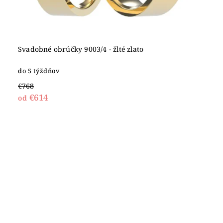
Svadobné obrúčky 9003/4 - žlté zlato
do 5 týždňov
€768
€614
od