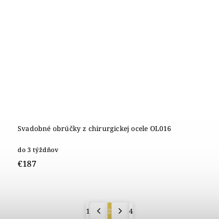
Svadobné obrúčky z chirurgickej ocele OL016
do 3 týždňov
€187
1
2
4