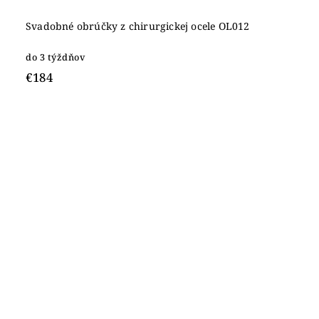
Svadobné obrúčky z chirurgickej ocele OL012
do 3 týždňov
€184