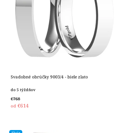
Svadobné obrúčky 9003/4 - biele zlato
do 5 týždňov
€768
€614
od
Akcia