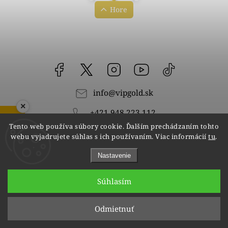
Hore
Facebook
vipgoldsk
Instagram
YouTube
@vipgold.sk
info
@
vipgold.sk
×
+421 948 223 112
ZOBRAZIŤ RECENZIE
Tento web používa súbory cookie. Ďalším prechádzaním tohto
webu vyjadrujete súhlas s ich používaním. Viac informácií
tu
.
Odoberať newsletter
Nastavenie
Vložením e-mailu súhlasíte s
Súhlasím
podmienkami ochrany osobných údajov
Odmietnuť