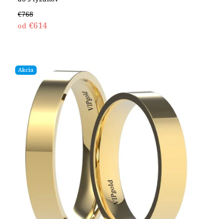
€768
€614
od
Akcia