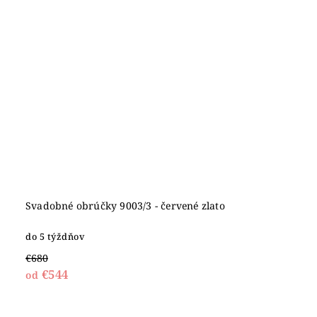
Svadobné obrúčky 9003/3 - červené zlato
do 5 týždňov
€680
€544
od