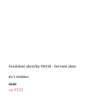
Svadobné obrúčky O8128 - červené zlato
do 5 týždňov
€640
€512
od