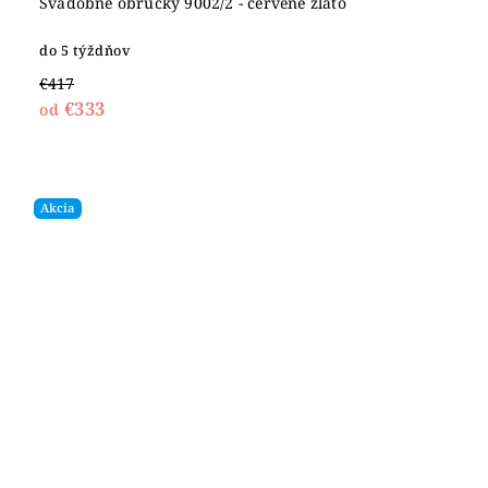
Svadobné obrúčky 9002/2 - červené zlato
do 5 týždňov
€417
€333
od
Akcia