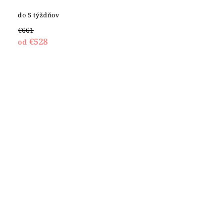
do 5 týždňov
€661
€528
od