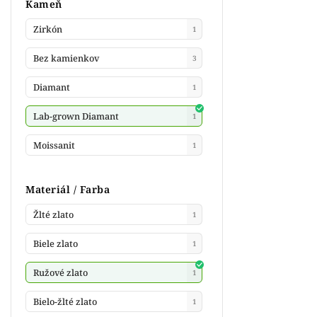
Kameň
Zirkón
1
Bez kamienkov
3
Diamant
1
Lab-grown Diamant
1
Moissanit
1
Materiál / Farba
Žlté zlato
1
Biele zlato
1
Ružové zlato
1
Bielo-žlté zlato
1