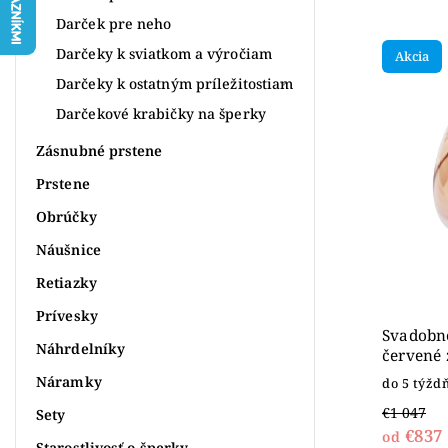
Najpr
Darček pre neho
Najlac
Darčeky k sviatkom a výročiam
Akcia
Najdr
Darčeky k ostatným príležitostiam
Abece
Darčekové krabičky na šperky
Zásnubné prstene
Prstene
Obrúčky
Náušnice
Retiazky
Prívesky
Svadobné
Náhrdelníky
červené 
Náramky
do 5 týžd
€1 047
Sety
€837
od
Starostlivosť o šperky