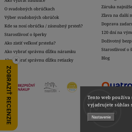
Ako vybrať náušnice
Záruka najnižše
O svadobných obrúčkach
Zľava na ďalší 
Výber svadobných obrúčok
Doprava zadar
Kde sa nosí obrúčka / zásnubný prsteň?
120 dní na vý
Starostlivosť o šperky
Doživotný bezpl
Ako zistiť veľkosť prsteňa?
Starostlivosť o 
Ako vybrať správnu dĺžku náramku
Blog
×
Ako vybrať správnu dĺžku retiazky
ZOBRAZIŤ RECENZIE
Tento web používa 
vyjadrujete súhlas 
Nastavenie