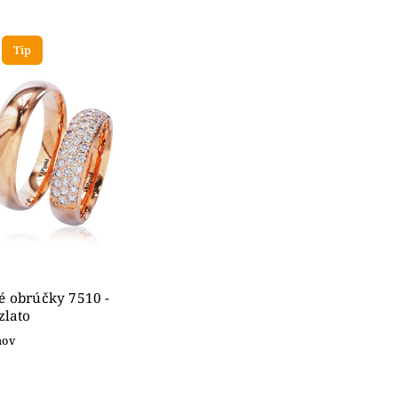
edávanejšie
nejšie
Tip
ahšie
dne
 obrúčky 7510 -
zlato
ňov