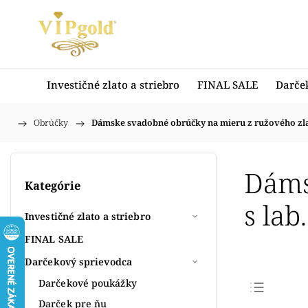
Investičné zlato a striebro
FINAL SALE
Darče
/
Obrúčky
/
Dámske svadobné obrúčky na mieru z ružového zla
Domov
Dáms
Kategórie
s la
Investičné zlato a striebro
FINAL SALE
Darčekový sprievodca
Darčekové poukážky
Darček pre ňu