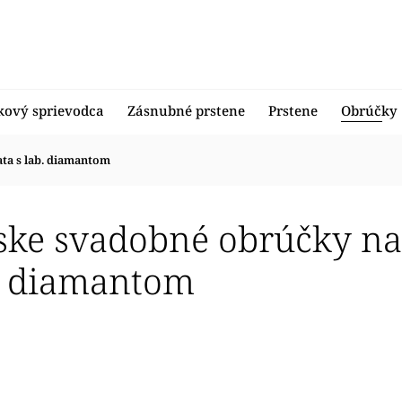
kový sprievodca
Zásnubné prstene
Prstene
Obrúčky
ta s lab. diamantom
ke svadobné obrúčky na 
b. diamantom