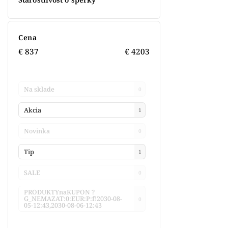
Cena
€
837
€
4203
Na sklade
0
Akcia
1
Novinka
0
Tip
1
SALE
0
PRODUKTYnaKUPON ?
G_NEMAZAT:0:EUR:P:f!2030-08-
0
05-12:43,2030-08-06-12:43