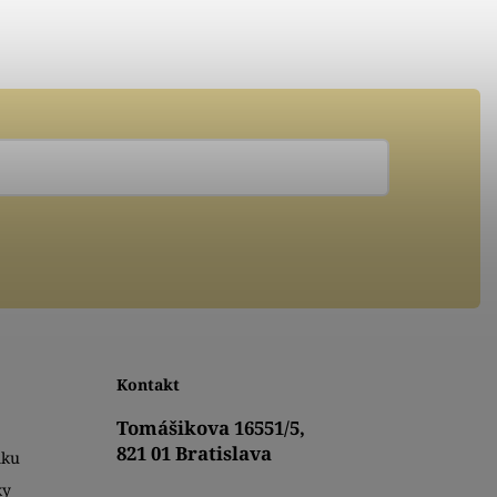
Kontakt
Tomášikova 16551/5,
821 01 Bratislava
mku
ky