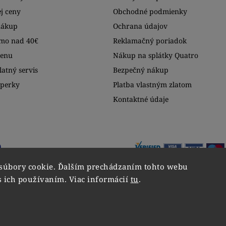
j ceny
Obchodné podmienky
nákup
Ochrana údajov
mo nad 40€
Reklamačný poriadok
menu
Nákup na splátky Quatro
atný servis
Bezpečný nákup
šperky
Platba vlastným zlatom
Kontaktné údaje
súbory cookie. Ďalším prechádzaním tohto webu
s ich používaním. Viac informácií
tu
.
Copyright 2026
VIPgold
. Všetky práva vyhradené.
Upraviť nastavenie cookies