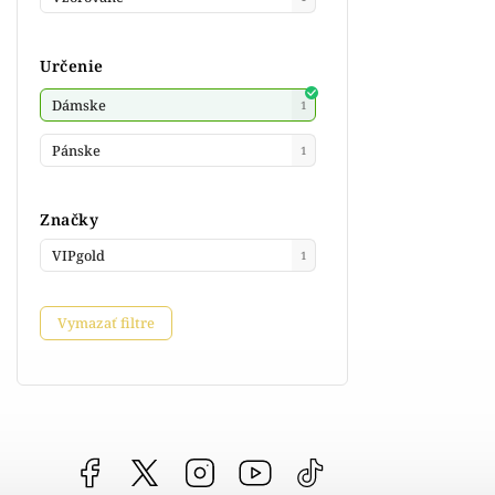
Určenie
Dámske
1
Pánske
1
Značky
VIPgold
1
Vymazať filtre
Facebook
vipgoldsk
Instagram
YouTube
@vipgold.sk