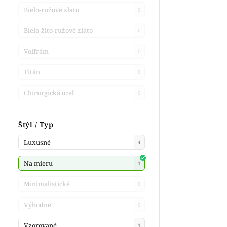
Bielo-ružové zlato
0
Bielo-žlto-ružové zlato
0
Volfrám
0
Titán
0
Chirurgická oceľ
0
Štýl / Typ
Luxusné
4
Na mieru
1
Minimalistické
0
Výhodné
0
Vzorované
1