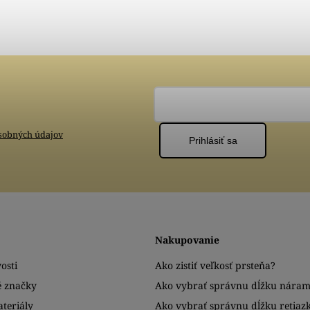
sobných údajov
Prihlásiť sa
Nakupovanie
osti
Ako zistiť veľkosť prsteňa?
é značky
Ako vybrať správnu dĺžku nára
teriály
Ako vybrať správnu dĺžku retiaz