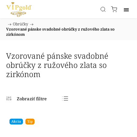
/
Obrúčky
/
Domov
Vzorované pánske svadobné obrúčky z ružového zlata so
zirkónom
Vzorované pánske svadobné
obrúčky z ružového zlata so
zirkónom
Najpredávanejšie
Najlacnejšie
Akcia
Tip
Najdrahšie