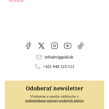
€818
od
Facebook
vipgoldsk
Instagram
YouTube
@vipgold.sk
info
@
vipgold.sk
+421 948 223 112
Odoberať newsletter
Vložením e-mailu súhlasíte s
podmienkami ochrany osobných údajov