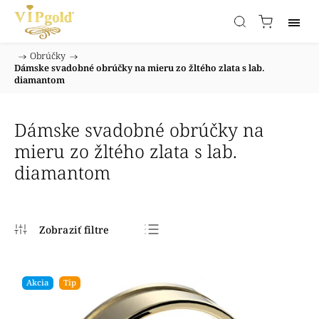
/
Obrúčky
/
Domov
Dámske svadobné obrúčky na mieru zo žltého zlata s lab.
diamantom
Dámske svadobné obrúčky na
mieru zo žltého zlata s lab.
diamantom
Najpredávanejšie
Najlacnejšie
Akcia
Tip
Najdrahšie