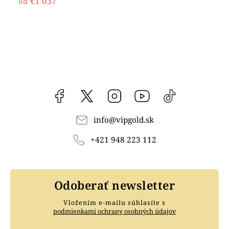
€1 037
od
Facebook
vipgoldsk
Instagram
YouTube
@vipgold.sk
info
@
vipgold.sk
+421 948 223 112
Odoberať newsletter
Vložením e-mailu súhlasíte s
podmienkami ochrany osobných údajov