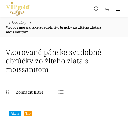
/
Obrúčky
/
Domov
Vzorované pánske svadobné obrúčky zo žltého zlata s
moissanitom
Vzorované pánske svadobné
obrúčky zo žltého zlata s
moissanitom
Najpredávanejšie
Najlacnejšie
Akcia
Tip
Najdrahšie