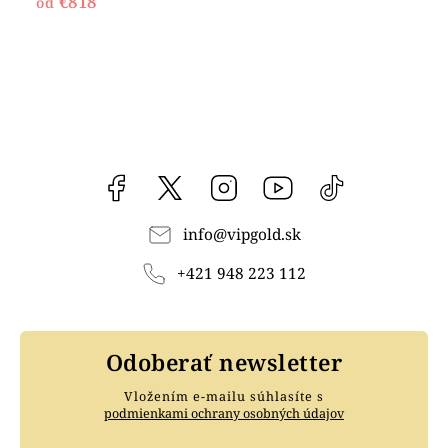
€818
od
Facebook
vipgoldsk
Instagram
YouTube
@vipgold.sk
info
@
vipgold.sk
+421 948 223 112
Odoberať newsletter
Vložením e-mailu súhlasíte s
podmienkami ochrany osobných údajov