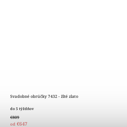
Svadobné obrúčky 7432 - žlté zlato
do 5 týždňov
€809
€647
od