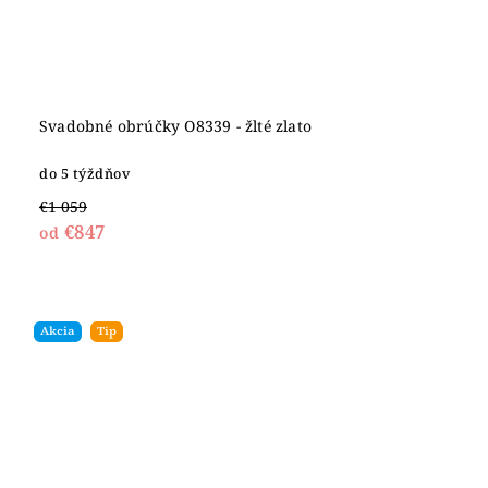
Svadobné obrúčky O8339 - žlté zlato
do 5 týždňov
€1 059
€847
od
Akcia
Tip