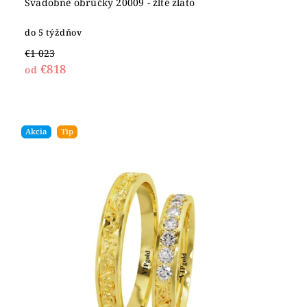
Svadobné obrúčky 20009 - žlté zlato
do 5 týždňov
€1 023
€818
od
Akcia
Tip