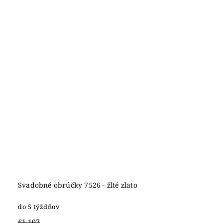
Svadobné obrúčky 7526 - žlté zlato
do 5 týždňov
€1 107