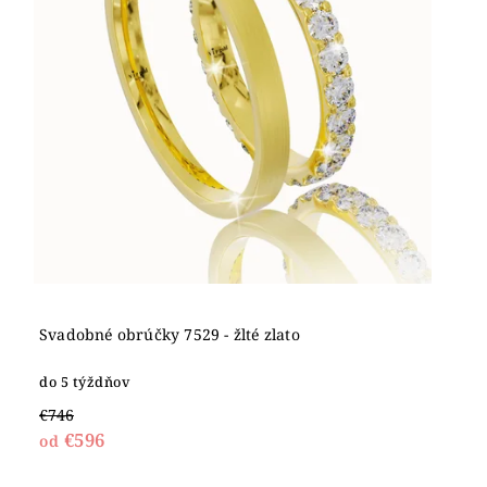
Svadobné obrúčky 7529 - žlté zlato
do 5 týždňov
€746
€596
od