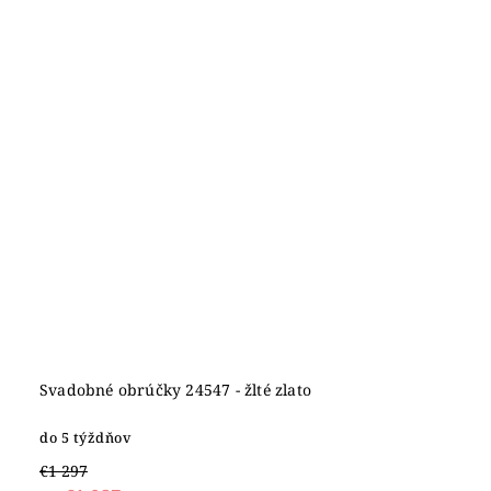
Svadobné obrúčky 24547 - žlté zlato
do 5 týždňov
€1 297