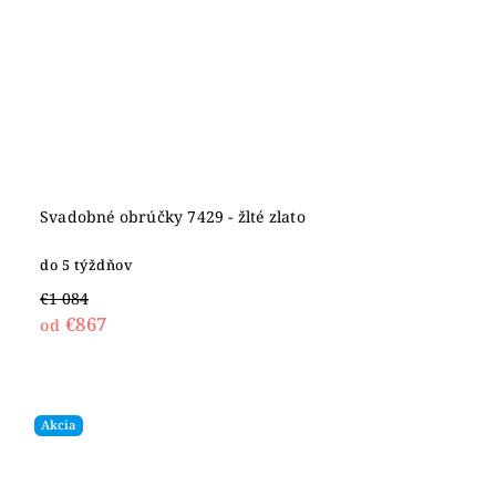
Svadobné obrúčky 7429 - žlté zlato
do 5 týždňov
€1 084
€867
od
Akcia