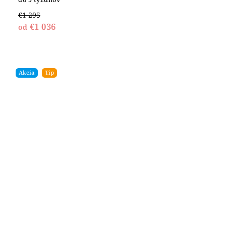
€1 295
€1 036
od
Akcia
Tip