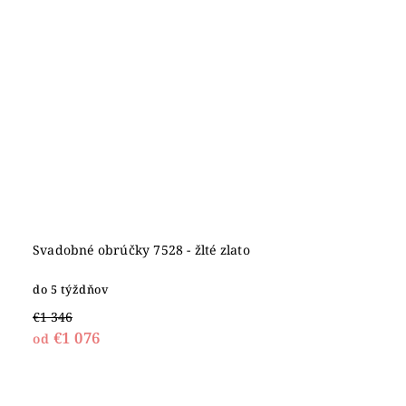
Svadobné obrúčky 7528 - žlté zlato
do 5 týždňov
€1 346
€1 076
od