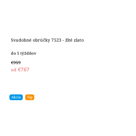
Svadobné obrúčky 7523 - žlté zlato
do 5 týždňov
€959
€767
od
Akcia
Tip