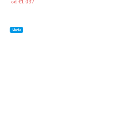
€1 037
od
Akcia