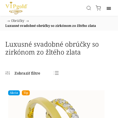
/
Obrúčky
/
Domov
Luxusné svadobné obrúčky so zirkónom zo žltého zlata
Luxusné svadobné obrúčky so
zirkónom zo žltého zlata
Najpredávanejšie
Najlacnejšie
Akcia
Tip
Najdrahšie
Abecedne