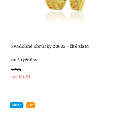
Svadobné obrúčky 20002 - žlté zlato
do 5 týždňov
€775
€620
od
Akcia
Tip