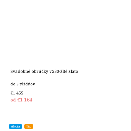
Svadobné obrúčky 7530-žlté zlato
do 5 týždňov
€1 455
€1 164
od
Akcia
Tip