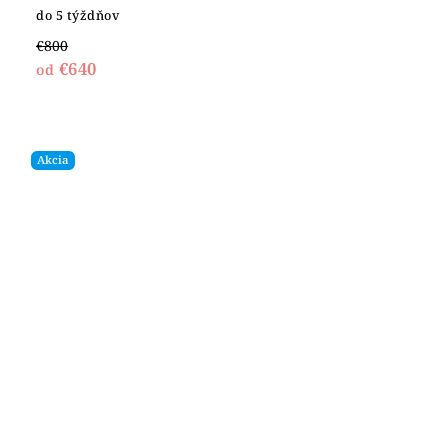
do 5 týždňov
€800
€640
od
Akcia