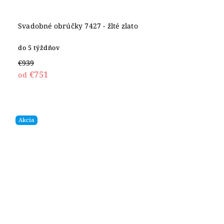
Svadobné obrúčky 7427 - žlté zlato
do 5 týždňov
€939
€751
od
Akcia