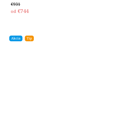
€931
€744
od
Akcia
Tip