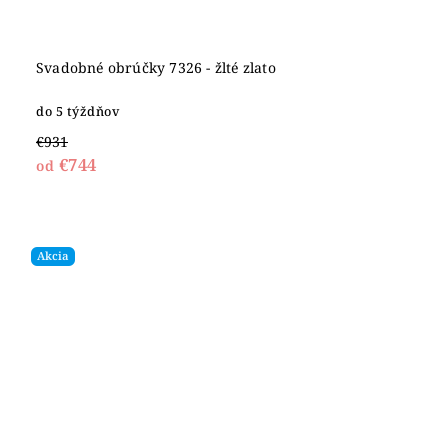
Svadobné obrúčky 7326 - žlté zlato
do 5 týždňov
€931
€744
od
Akcia