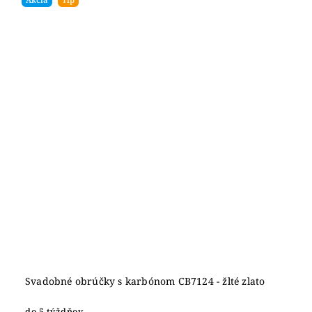
Svadobné obrúčky s karbónom CB7124 - žlté zlato
do 5 týždňov