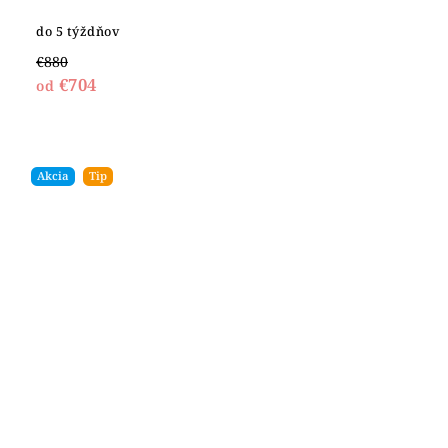
do 5 týždňov
€880
€704
od
Akcia
Tip