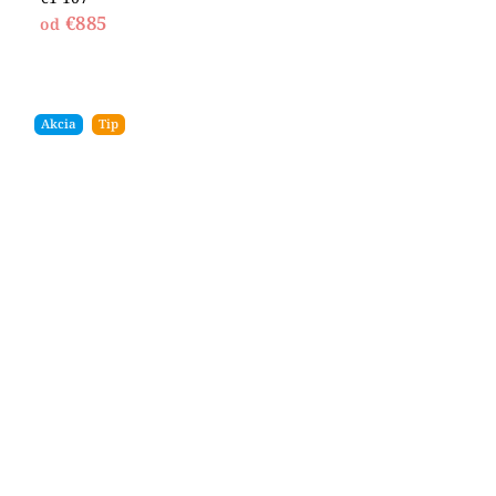
€885
od
Akcia
Tip