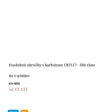
Svadobné obrúčky s karbónom CB7127 - žlté zlato
do 5 týždňov
€1 402
€1 121
od
Akcia
Tip