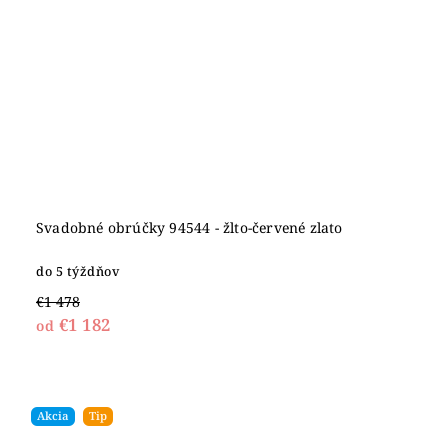
Svadobné obrúčky 94544 - žlto-červené zlato
do 5 týždňov
€1 478
€1 182
od
Akcia
Tip