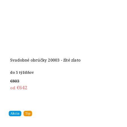
Svadobné obrúčky 20003 - žlté zlato
do 5 týždňov
€803
€642
od
Akcia
Tip