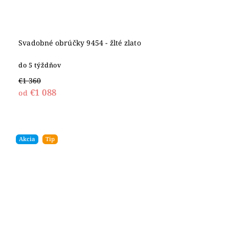
Svadobné obrúčky 9454 - žlté zlato
do 5 týždňov
€1 360
€1 088
od
Akcia
Tip