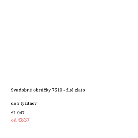
Svadobné obrúčky 7510 - žlté zlato
do 5 týždňov
€1 047
€837
od