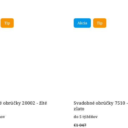
Tip
Akcia
Tip
 obrúčky 20002 - žlté
Svadobné obrúčky 7510 - 
zlato
ňov
do 5 týždňov
€1 047