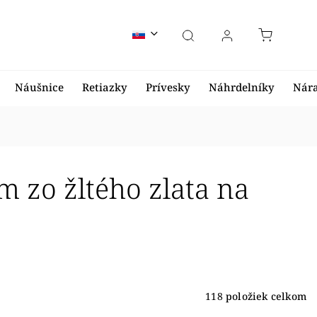
Náušnice
Retiazky
Prívesky
Náhrdelníky
Nár
 zo žltého zlata na
118
položiek celkom