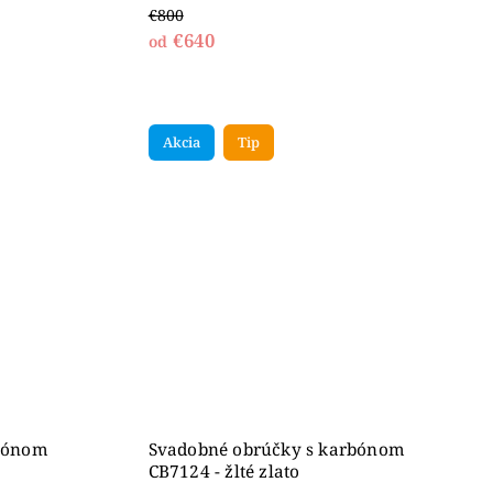
€800
€640
od
Akcia
Tip
rbónom
Svadobné obrúčky s karbónom
CB7124 - žlté zlato