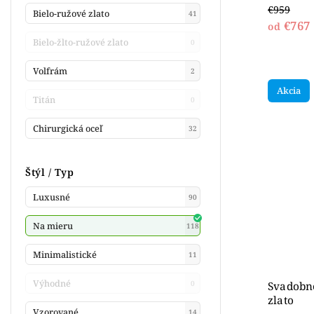
€959
Bielo-ružové zlato
41
€767
od
Bielo-žlto-ružové zlato
0
Volfrám
2
Akcia
Titán
0
Chirurgická oceľ
32
Štýl / Typ
Luxusné
90
Na mieru
118
Minimalistické
11
Výhodné
0
Svadobné
zlato
Vzorované
14