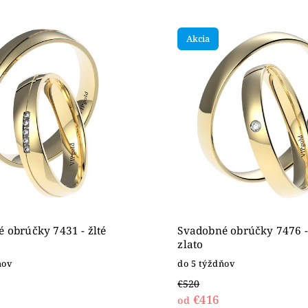
edávanejšie
nejšie
Akcia
ahšie
dne
 obrúčky 7431 - žlté
Svadobné obrúčky 7476 - 
zlato
ňov
do 5 týždňov
€520
€416
od