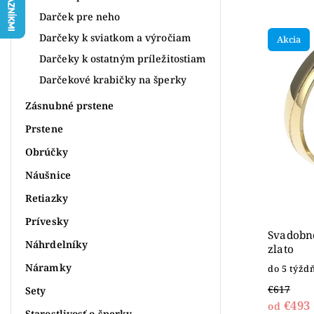
Najpr
Darček pre neho
Najlac
Darčeky k sviatkom a výročiam
Akcia
Najdr
Darčeky k ostatným príležitostiam
Abece
Darčekové krabičky na šperky
Zásnubné prstene
Prstene
Obrúčky
Náušnice
Retiazky
Prívesky
Svadobné
Náhrdelníky
zlato
Náramky
do 5 týžd
€617
Sety
€493
od
Starostlivosť o šperky