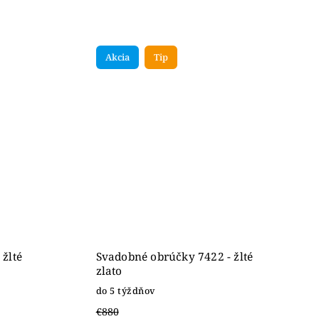
Akcia
Tip
žlté
Svadobné obrúčky 7422 - žlté
zlato
do 5 týždňov
€880