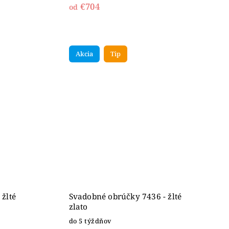
€704
od
Akcia
Tip
žlté
Svadobné obrúčky 7436 - žlté
zlato
do 5 týždňov