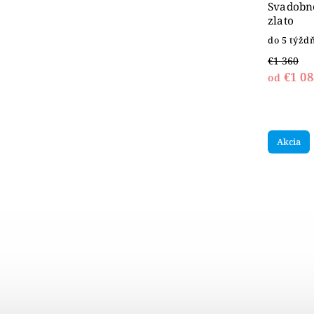
Svadobné
zlato
do 5 týžd
€1 360
€1 08
od
Akcia