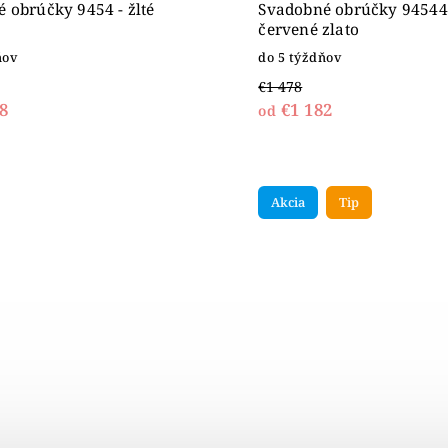
 obrúčky 9454 - žlté
Svadobné obrúčky 94544 -
červené zlato
ňov
do 5 týždňov
€1 478
8
€1 182
od
Akcia
Tip