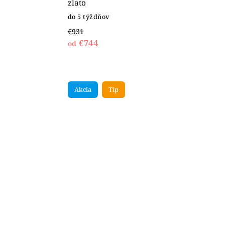
zlato
do 5 týždňov
€931
€744
od
Akcia
Tip