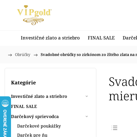
Investičné zlato a striebro
FINAL SALE
Darče
/
Obrúčky
/
Svadobné obrúčky so zirkónom zo žltého zlata na 
Domov
Svad
Kategórie
mier
Investičné zlato a striebro
FINAL SALE
Darčekový sprievodca
Darčekové poukážky
Darček pre ňu