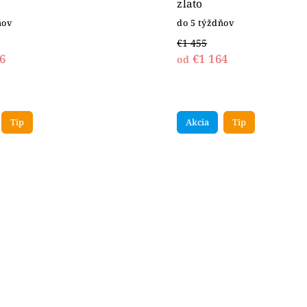
zlato
ňov
do 5 týždňov
€1 455
6
€1 164
od
Tip
Akcia
Tip