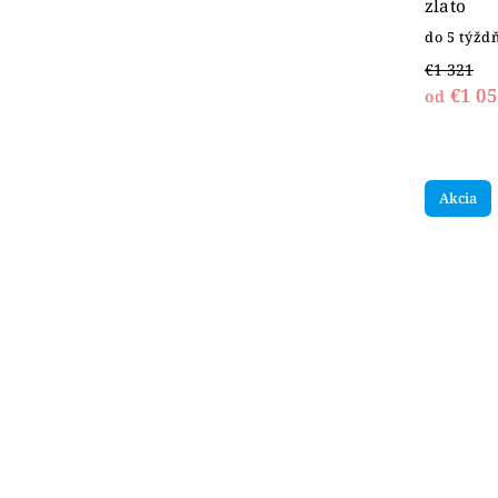
zlato
do 5 týžd
€1 321
€1 05
od
Akcia