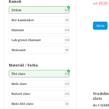
Kameň
€620
od
Zirkón
118
Bez kamienkov
38
Akcia
Diamant
118
Lab-grown Diamant
118
Moissanit
68
Materiál / Farba
Žlté zlato
118
Biele zlato
119
Svadobné
Ružové zlato
116
zlato
Bielo-žlté zlato
43
do 5 týžd