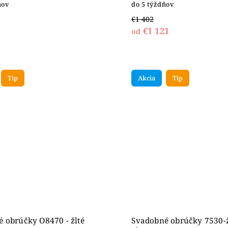
ňov
do 5 týždňov
€1 402
€1 121
od
Tip
Akcia
Tip
 obrúčky O8470 - žlté
Svadobné obrúčky 7530-ž