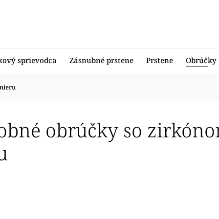
kový sprievodca
Zásnubné prstene
Prstene
Obrúčky
mieru
obné obrúčky so zirkónom
u