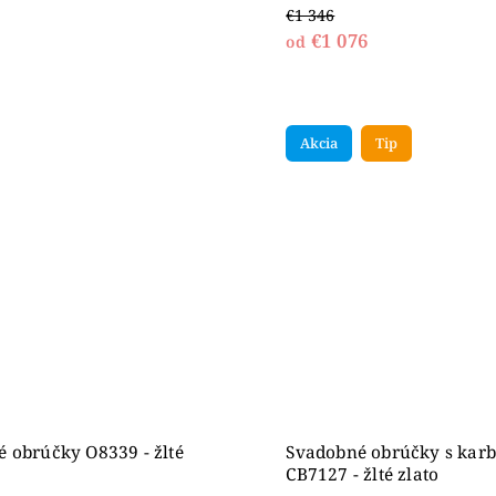
€1 346
€1 076
od
Akcia
Tip
 obrúčky O8339 - žlté
Svadobné obrúčky s ka
CB7127 - žlté zlato