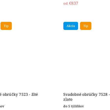
€837
od
Tip
Akcia
Tip
 obrúčky 7523 - žlté
Svadobné obrúčky 7528 - 
zlato
ňov
do 5 týždňov