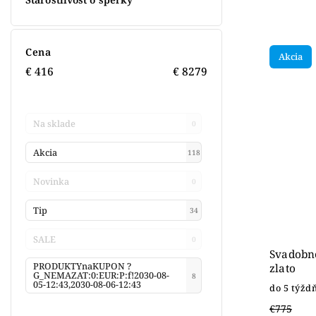
Cena
Akcia
€
416
€
8279
Na sklade
0
Akcia
118
Novinka
0
Tip
34
SALE
0
Svadobné
PRODUKTYnaKUPON ?
zlato
G_NEMAZAT:0:EUR:P:f!2030-08-
8
05-12:43,2030-08-06-12:43
do 5 týžd
€775