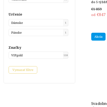
do 5 týžd
€1 059
€847
Určenie
od
Dámske
1
Pánske
1
Akcia
Značky
VIPgold
118
Vymazať filtre
Svadobné