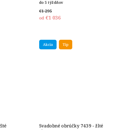
do 5 týždňov
€1 295
€1 036
od
Akcia
Tip
lté
Svadobné obrúčky 7439 - žlté