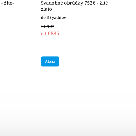
 žlto-
Svadobné obrúčky 7526 - žlté
zlato
do 5 týždňov
€1 107
€885
od
Akcia