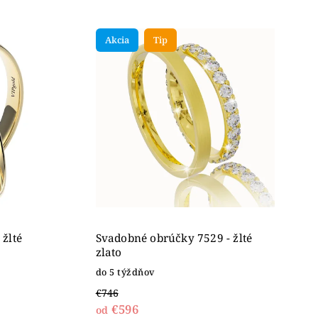
Akcia
Tip
žlté
Svadobné obrúčky 7529 - žlté
zlato
do 5 týždňov
€746
€596
od