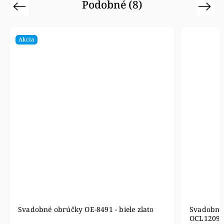
Podobné (8)
Previous
Next
Akcia
Svadobné obrúčky OE-8491 - biele zlato
Svadobné 
OCL1209