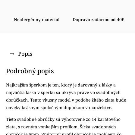
Nealergénny materiál
Doprava zadarmo od 40€
Popis
Podrobný popis
Najkrajším šperkom je ten, ktorý je darovaný z lásky a
najväčšia láska v šperku sa ukrýva práve vo svadobných
obrúčkach. Tento vkusný model v podobe žltého zlata bude
naveky krásnym spoločným doplnkom v manželstve.
Tieto svadobné obrúčky sú vyhotovené zo 14 karátového
zlata, s rovným vonkajším profilom. Šírka svadobných
obrúčok je 6mm. Vnútorný profil obrúčok je zaoblený, čo