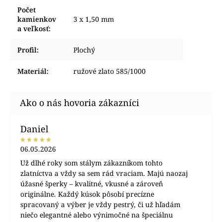
Počet
kamienkov
3 x 1,50 mm
a veľkosť
:
Profil
:
Plochý
Materiál
:
ružové zlato 585/1000
Daniel
06.05.2026
Už dlhé roky som stálym zákazníkom tohto
zlatníctva a vždy sa sem rád vraciam. Majú naozaj
úžasné šperky – kvalitné, vkusné a zároveň
originálne. Každý kúsok pôsobí precízne
spracovaný a výber je vždy pestrý, či už hľadám
niečo elegantné alebo výnimočné na špeciálnu