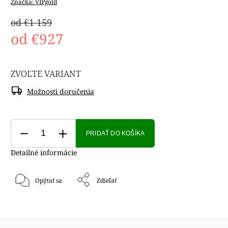
Značka:
VIPgold
od €1 159
od
€927
ZVOĽTE VARIANT
Možnosti doručenia
PRIDAŤ DO KOŠÍKA
Detailné informácie
Opýtať sa
Zdieľať