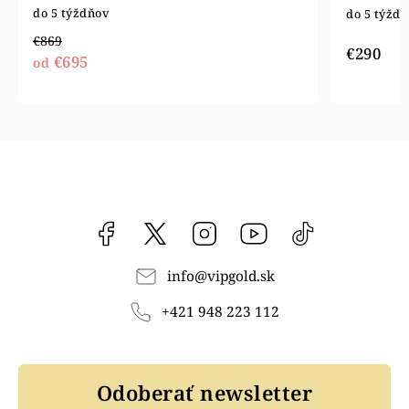
do 5 týždňov
do 5 týžd
€869
€290
€695
od
Facebook
vipgoldsk
Instagram
YouTube
@vipgold.sk
info
@
vipgold.sk
+421 948 223 112
Odoberať newsletter