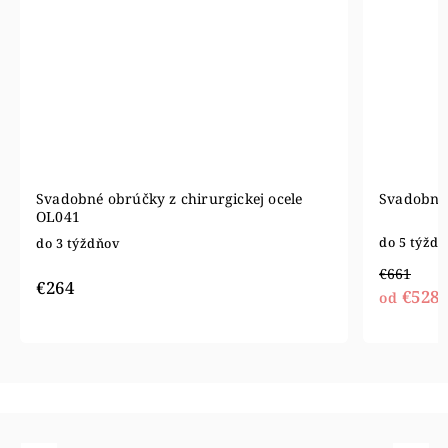
Svadobné obrúčky z chirurgickej ocele
Svadobné 
OL041
do 5 týžd
do 3 týždňov
€661
€264
€528
od