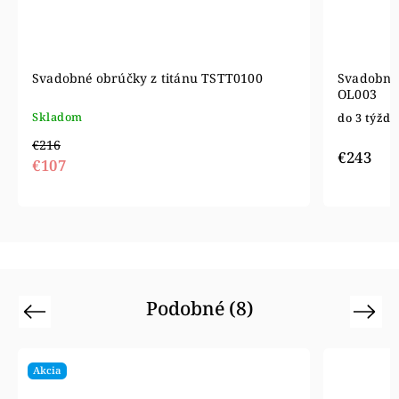
Svadobné obrúčky z titánu TSTT0100
Svadobné 
OL003
Skladom
do 3 týžd
€216
€243
€107
Podobné (8)
Previous
Next
Akcia