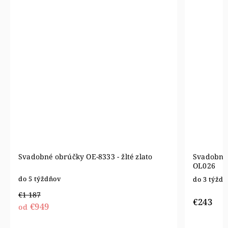
Svadobné obrúčky OE-8333 - žlté zlato
Svadobné 
OL026
do 5 týždňov
do 3 týžd
€1 187
€243
€949
od