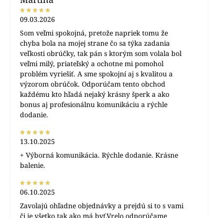
09.03.2026
Som veľmi spokojná, pretože napriek tomu že
chyba bola na mojej strane čo sa týka zadania
veľkosti obrúčky, tak pán s ktorým som volala bol
veľmi milý, priateľský a ochotne mi pomohol
problém vyriešiť. A sme spokojní aj s kvalitou a
výzorom obrúčok. Odporúčam tento obchod
každému kto hľadá nejaký krásny šperk a ako
bonus aj profesionálnu komunikáciu a rýchle
dodanie.
13.10.2025
+ Výborná komunikácia. Rýchle dodanie. Krásne
balenie.
06.10.2025
Zavolajú ohľadne objednávky a prejdú si to s vami
či je všetko tak ako má byť.Vrelo odporúčame