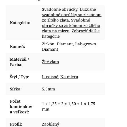
Svadobné obrúčky
,
Luxusné
svadobné obrúčky so zirkónom
zo žltého zlata
,
Svadobné
Kategória
:
obrúčky so zirkónom zo žltého
zlata na mieru
,
Zobraziť ďalšie
kategórie
Zirkón
,
Diamant
,
Lab-grown
Kameň
:
Diamant
Materiál /
Žlté zlato
Farba
:
Štýl / Typ
:
Luxusné
,
Na mieru
Šírka
:
5,5mm
Počet
1 x 1,25 + 2 x 1,50 + 1 x 1,75
kamienkov
mm
a veľkosť
:
Profil
:
Zaoblený