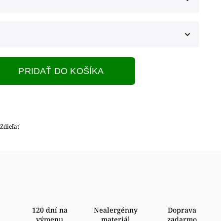
PRIDAŤ DO KOŠÍKA
Zdieľať
120 dní na
Nealergénny
Doprava
výmenu
materiál
zadarmo