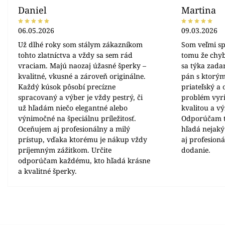
Daniel
Martina
06.05.2026
09.03.2026
Už dlhé roky som stálym zákazníkom
Som veľmi sp
tohto zlatníctva a vždy sa sem rád
tomu že chyb
vraciam. Majú naozaj úžasné šperky –
sa týka zada
kvalitné, vkusné a zároveň originálne.
pán s ktorým
Každý kúsok pôsobí precízne
priateľský a
spracovaný a výber je vždy pestrý, či
problém vyrie
už hľadám niečo elegantné alebo
kvalitou a v
výnimočné na špeciálnu príležitosť.
Odporúčam t
Oceňujem aj profesionálny a milý
hľadá nejaký
prístup, vďaka ktorému je nákup vždy
aj profesion
príjemným zážitkom. Určite
dodanie.
odporúčam každému, kto hľadá krásne
a kvalitné šperky.