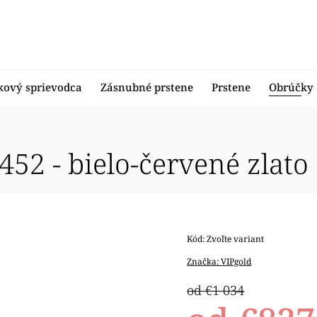
kový sprievodca
Zásnubné prstene
Prstene
Obrúčky
52 - bielo-červené zlato
Kód:
Zvoľte variant
Značka:
VIPgold
od €1 034