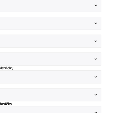
obrúčky
obrúčky