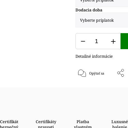
Dodacia doba
Detailné informácie
Opýtať sa
Certifikát
Certifikáty
Platba
Luxusné
bezpečný
pravosti
vlastným
balenie