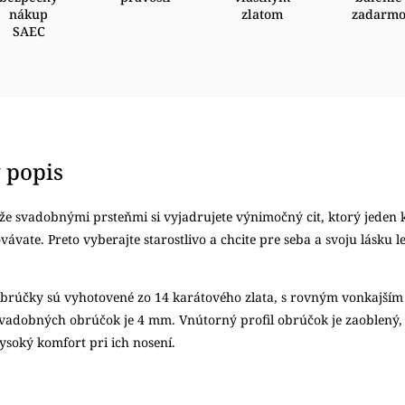
nákup
zlatom
zadarm
SAEC
 popis
 že svadobnými prsteňmi si vyjadrujete výnimočný cit, ktorý jeden 
vate. Preto vyberajte starostlivo a chcite pre seba a svoju lásku l
obrúčky sú vyhotovené zo 14 karátového zlata, s rovným vonkajším
svadobných obrúčok je 4 mm. Vnútorný profil obrúčok je zaoblený,
ysoký komfort pri ich nosení.