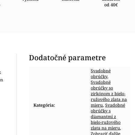
o
od 40€
Dodatočné parametre
Svadobné
k
obrúčky
,
en
Svadobné
obrúčky so
zirkónom z bielo-
ružového zlata na
Kategória
:
mieru
,
Svadobné
obrúčky s
diamantmi z
bielo-ružového
zlata na mieru
,
Zobraziť ďalšie