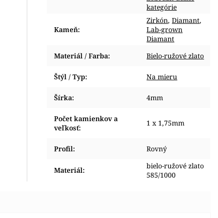
kategórie
Zirkón
,
Diamant
,
Kameň
:
Lab-grown
Diamant
Materiál / Farba
:
Bielo-ružové zlato
Štýl / Typ
:
Na mieru
Šírka
:
4mm
Počet kamienkov a
1 x 1,75mm
veľkosť
:
Profil
:
Rovný
bielo-ružové zlato
Materiál
:
585/1000