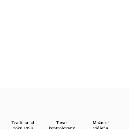
Tradícia od
Tovar
Možnosť
roku 1998
kontrolovaný
vidieť a