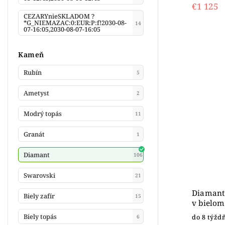
€1 125
CEZARYnieSKLADOM ?
*G_NIEMAZAC:0:EUR:P:f!2030-08-
14
07-16:05,2030-08-07-16:05
Kameň
Rubín
5
Ametyst
2
Modrý topás
11
Granát
1
Diamant
106
Swarovski
21
Diamant
Biely zafír
15
v bielom
Biely topás
do 8 týžd
6