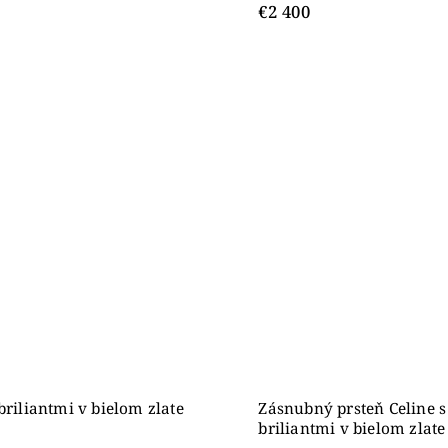
€2 400
 briliantmi v bielom zlate
Zásnubný prsteň Celine s
briliantmi v bielom zlat