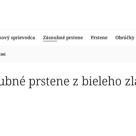
kový sprievodca
Zásnubné prstene
Prstene
Obrúčky
tmi
ubné prstene z bieleho z