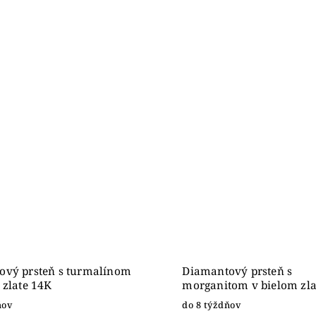
ový prsteň s turmalínom
Diamantový prsteň s
 zlate 14K
morganitom v bielom zla
ňov
do 8 týždňov