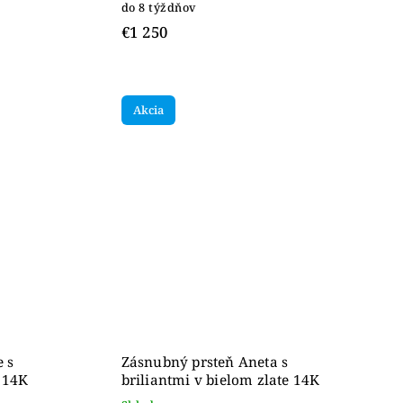
do 8 týždňov
€1 250
Akcia
 s
Zásnubný prsteň Aneta s
e 14K
briliantmi v bielom zlate 14K