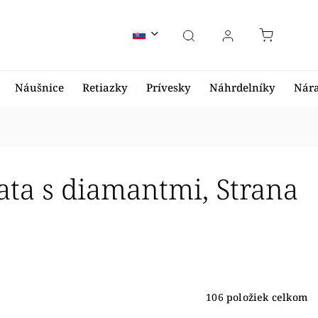
Náušnice
Retiazky
Prívesky
Náhrdelníky
Nár
lata s diamantmi
, Strana
106
položiek celkom