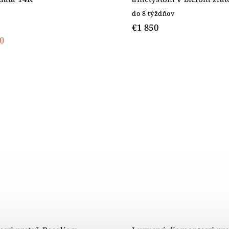
do 8 týždňov
€1 850
0