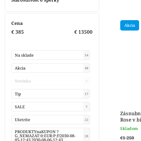
Cena
Akcia
€
385
€
13500
Na sklade
54
Akcia
48
Novinka
0
Tip
17
SALE
7
Zásnubný
Rose v b
Ušetríte
22
Skladom
PRODUKTYnaKUPON ?
G_NEMAZAT:0:EUR:P:f!2030-08-
28
€1 250
05-12:43,2030-08-06-12:43