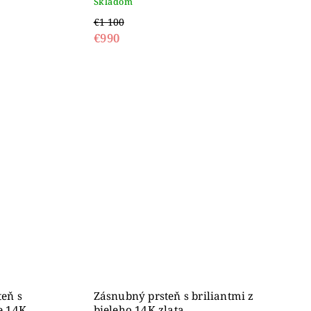
Skladom
€1 100
€990
eň s
Zásnubný prsteň s briliantmi z
e 14K
bieleho 14K zlata