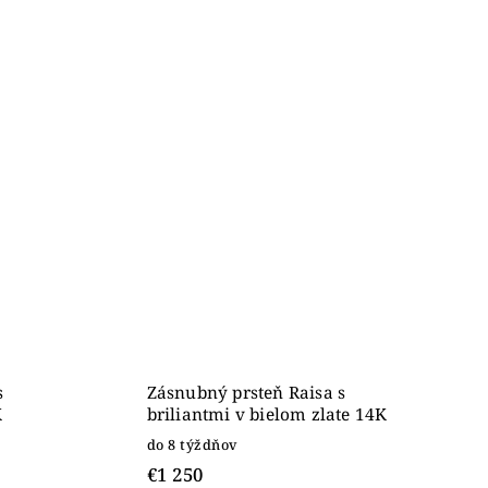
s
Zásnubný prsteň Raisa s
K
briliantmi v bielom zlate 14K
do 8 týždňov
€1 250