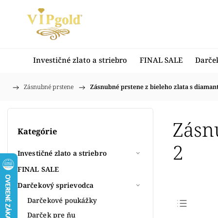
Investičné zlato a striebro
FINAL SALE
Darče
/
Zásnubné prstene
/
Zásnubné prstene z bieleho zlata s diaman
Domov
Zásn
Kategórie
2
Investičné zlato a striebro
FINAL SALE
Darčekový sprievodca
Darčekové poukážky
Darček pre ňu