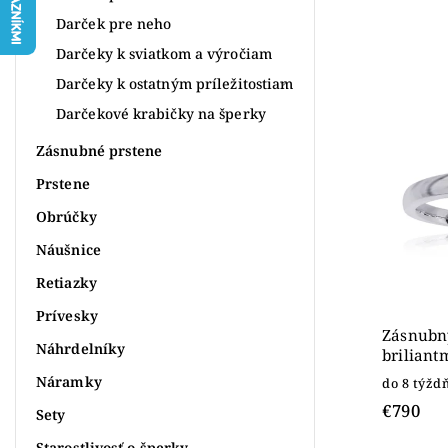
Najpr
Darček pre neho
Najlac
Darčeky k sviatkom a výročiam
Najdr
Darčeky k ostatným príležitostiam
Abece
Darčekové krabičky na šperky
Zásnubné prstene
Prstene
Obrúčky
Náušnice
Retiazky
Prívesky
Zásnubný
Náhrdelníky
briliant
Náramky
do 8 týžd
€790
Sety
Starostlivosť o šperky