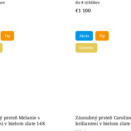
ňov
do 8 týždňov
€1 100
Tip
Akcia
Tip
Ušetríte
 prsteň Melanie s
Zásnubný prsteň Caroline
mi v bielom zlate 14K
briliantmi v bielom zlat