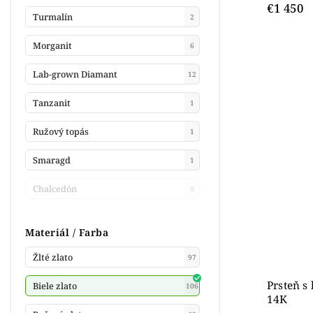
€1 450
Turmalín
2
Morganit
6
Lab-grown Diamant
12
Tanzanit
1
Ružový topás
1
Smaragd
1
Chalcedón
0
Materiál / Farba
Žlté zlato
97
Prsteň s
Biele zlato
106
14K