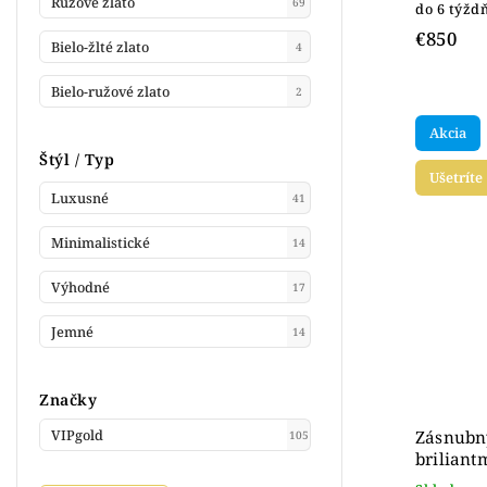
Ružové zlato
69
do 6 týžd
€850
Bielo-žlté zlato
4
Bielo-ružové zlato
2
Akcia
Štýl / Typ
Ušetríte
Luxusné
41
Minimalistické
14
Výhodné
17
Jemné
14
Značky
Zásnubný
VIPgold
105
briliant