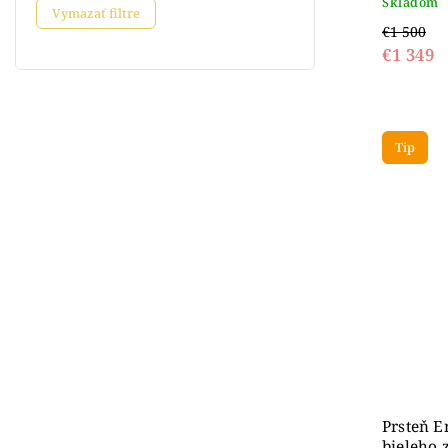
Skladom
Vymazať filtre
€1 500
€1 349
Tip
Prsteň E
bieleho 