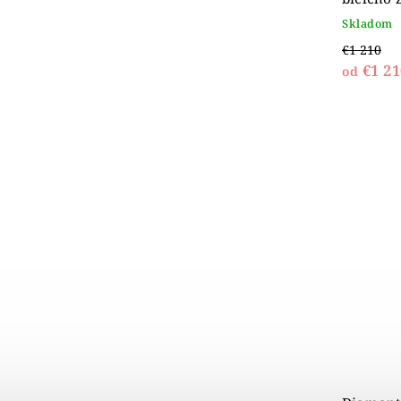
Skladom
€1 210
€1 21
od