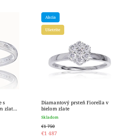
Akcia
Ušetríte
e s
Diamantový prsteň Fiorella v
m zlate
bielom zlate
Skladom
€1 750
€1 487