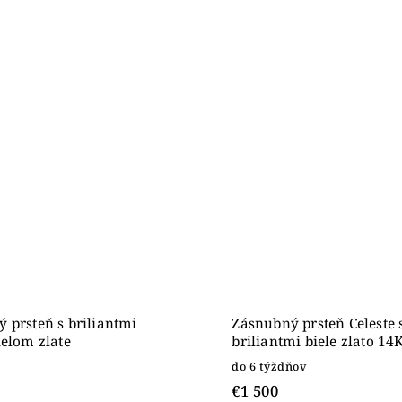
 prsteň s briliantmi
Zásnubný prsteň Celeste 
ielom zlate
briliantmi biele zlato 14
do 6 týždňov
€1 500