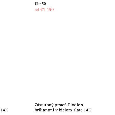
€1 450
€1 450
od
Zásnubný prsteň Elodie s
e 14K
briliantmi v bielom zlate 14K