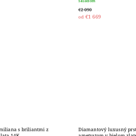
Skladom
€2 090
€1 669
od
miliana s briliantmi z
Diamantový luxusný prst
zlata 14K
ametystom v bielom zlat