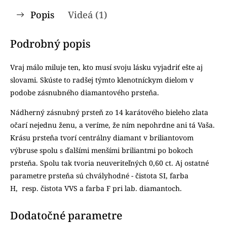
Popis
Videá (1)
Podrobný popis
Vraj málo miluje ten, kto musí svoju lásku vyjadriť ešte aj
slovami. Skúste to radšej týmto klenotníckym dielom v
podobe zásnubného diamantového prsteňa.
Nádherný zásnubný prsteň zo 14 karátového bieleho zlata
očarí nejednu ženu, a veríme, že ním nepohrdne ani tá Vaša.
Krásu prsteňa tvorí centrálny diamant v briliantovom
výbruse spolu s ďalšími menšími briliantmi po bokoch
prsteňa. Spolu tak tvoria neuveriteľných 0,60 ct. Aj ostatné
parametre prsteňa sú chvályhodné - čistota SI, farba
H, resp. čistota VVS a farba F pri lab. diamantoch.
Dodatočné parametre