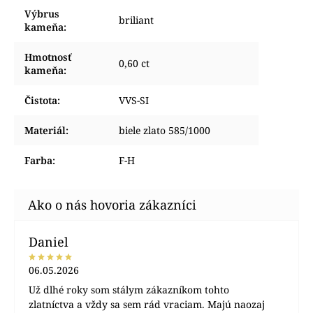
Výbrus
briliant
kameňa
:
Hmotnosť
0,60 ct
kameňa
:
Čistota
:
VVS-SI
Materiál
:
biele zlato 585/1000
Farba
:
F-H
Daniel
06.05.2026
Už dlhé roky som stálym zákazníkom tohto
zlatníctva a vždy sa sem rád vraciam. Majú naozaj