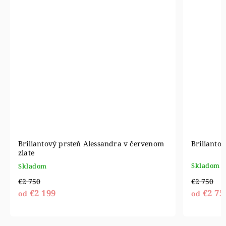
Briliantový prsteň Alessandra v červenom
Briliantov
zlate
Skladom
Skladom
€2 750
€2 750
€2 75
€2 199
od
od