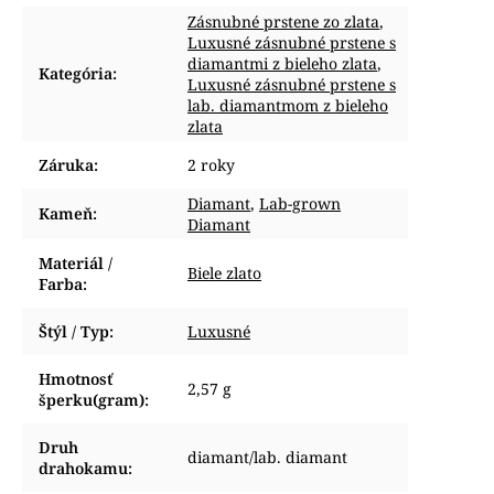
Zásnubné prstene zo zlata
,
Luxusné zásnubné prstene s
diamantmi z bieleho zlata
,
Kategória
:
Luxusné zásnubné prstene s
lab. diamantmom z bieleho
zlata
Záruka
:
2 roky
Diamant
,
Lab-grown
Kameň
:
Diamant
Materiál /
Biele zlato
Farba
:
Štýl / Typ
:
Luxusné
Hmotnosť
2,57 g
šperku(gram)
:
Druh
diamant/lab. diamant
drahokamu
: