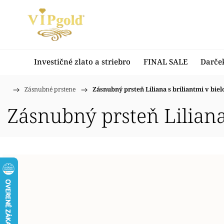
Investičné zlato a striebro
FINAL SALE
Darče
/
Zásnubné prstene
/
Zásnubný prsteň Liliana s briliantmi v bie
Domov
Zásnubný prsteň Liliana