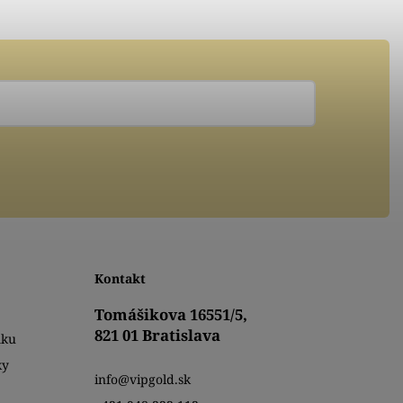
Kontakt
Tomášikova 16551/5,
821 01 Bratislava
mku
ky
info@vipgold.sk