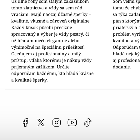
Už dlhé roky som stálym zákazníkom
Som veľmi sp
tohto zlatníctva a vždy sa sem rád
tomu že chyb
vraciam. Majú naozaj úžasné šperky –
sa týka zada
kvalitné, vkusné a zároveň originálne.
pán s ktorým
Každý kúsok pôsobí precízne
priateľský a
spracovaný a výber je vždy pestrý, či
problém vyrie
už hľadám niečo elegantné alebo
kvalitou a v
výnimočné na špeciálnu príležitosť.
Odporúčam t
Oceňujem aj profesionálny a milý
hľadá nejaký
prístup, vďaka ktorému je nákup vždy
aj profesion
príjemným zážitkom. Určite
dodanie.
odporúčam každému, kto hľadá krásne
a kvalitné šperky.
Facebook
vipgoldsk
Instagram
YouTube
@vipgold.sk