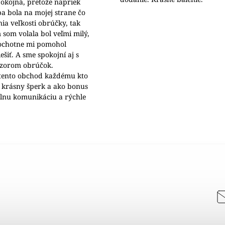
okojná, pretože napriek
a bola na mojej strane čo
nia veľkosti obrúčky, tak
 som volala bol veľmi milý,
 ochotne mi pomohol
šiť. A sme spokojní aj s
ýzorom obrúčok.
ento obchod každému kto
 krásny šperk a ako bonus
álnu komunikáciu a rýchle