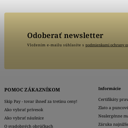
Odoberať newsletter
Vložením e-mailu súhlasíte s
podmienkami ochrany o
Informácie
POMOC ZÁKAZNÍKOM
Certifikáty prav
Skip Pay - tovar ihneď za tretinu ceny!
Zlato a puncov
Ako vybrať prívesok
Nealergénne ma
Ako vybrať náušnice
Záruka najnižše
O svadobných obrúčkach