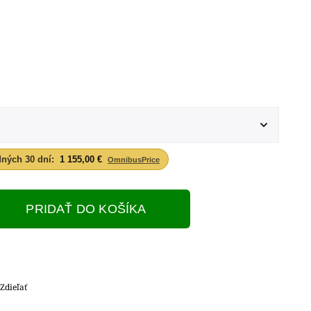
dných 30 dní:
1 155,00 €
OmnibusPrice
PRIDAŤ DO KOŠÍKA
Zdieľať