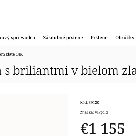
kový sprievodca
Zásnubné prstene
Prstene
Obrúčky
lom zlate 14K
 s briliantmi v bielom zl
Kód:
59120
Značka:
VIPgold
€1 155