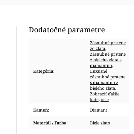
Dodatočné parametre
Zásnubné prstene
zo zlata
,
Zásnubné prstene
z bieleho zlata s
diamantmi
,
Kategória
:
Luxusné
zásnubné prstene
s diamantmi z
bieleho zlata
,
Zobraziť ďalšie
kategórie
Kameň
:
Diamant
Materiál / Farba
:
Biele zlato