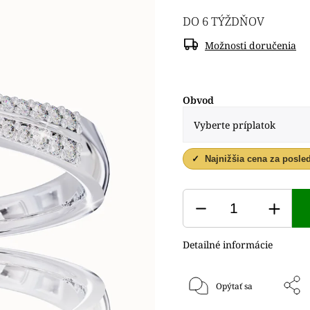
DO 6 TÝŽDŇOV
Možnosti doručenia
Obvod
✓
Najnižšia cena za posle
Detailné informácie
Opýtať sa