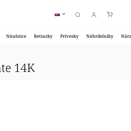
Náušnice
Retiazky
Prívesky
Náhrdelníky
Nár
ate 14K