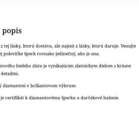
 popis
 z tej lásky, ktorú dostáva, ale najmä z lásky, ktorú daruje. Venujte
ej polovičke šperk rovnako jedinečný, ako je ona.
átového bieleho zlata je vynikajúcim zlatníckym dielom s krásne
detailmi.
ý diamantmi v briliantovom výbruse.
e certifikát k diamantovému šperku a darčekové balenie.