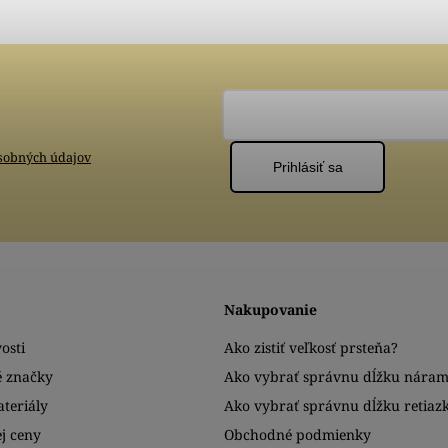
sobných údajov
Prihlásiť sa
Nakupovanie
osti
Ako zistiť veľkosť prsteňa?
é značky
Ako vybrať správnu dĺžku nára
teriály
Ako vybrať správnu dĺžku retiaz
j ceny
Obchodné podmienky