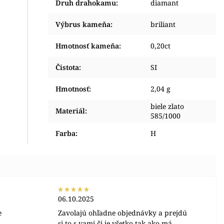
Druh drahokamu
:
diamant
Výbrus kameňa
:
briliant
Hmotnosť kameňa
:
0,20ct
Čistota
:
SI
Hmotnosť
:
2,04 g
biele zlato
Materiál
:
585/1000
Farba
:
H
06.10.2025
e
Zavolajú ohľadne objednávky a prejdú
si to s vami či je všetko tak ako má