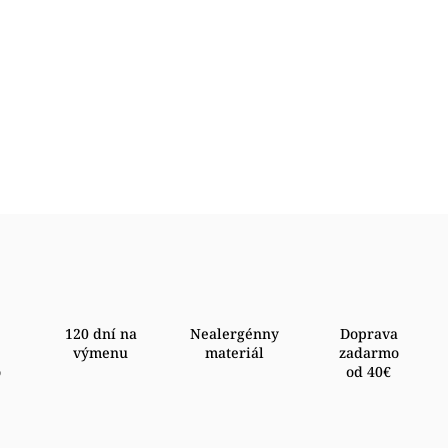
120 dní na
Nealergénny
Doprava
výmenu
materiál
zadarmo
o
od 40€