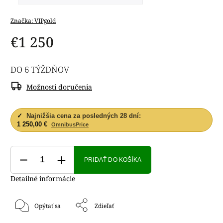
Značka:
VIPgold
€1 250
DO 6 TÝŽDŇOV
Možnosti doručenia
✓
Najnižšia cena za posledných 28 dní:
1 250,00 €
OmnibusPrice
PRIDAŤ DO KOŠÍKA
Detailné informácie
Opýtať sa
Zdieľať