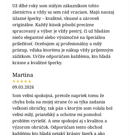
Už dlhé roky som stálym zákazníkom tohto
zlatníctva a vždy sa sem rád vraciam. Majú naozaj
úžasné šperky – kvalitné, vkusné a zároveň
originálne. Každý kúsok pôsobí precízne
spracovaný a výber je vždy pestrý, či už hľadám
niečo elegantné alebo výnimočné na špeciálnu
príležitosť. Oceňujem aj profesionálny a milý
prístup, vďaka ktorému je nákup vždy príjemným
zážitkom. Určite odporúčam každému, kto hľadá
krásne a kvalitné šperky.
Martina
09.03.2026
Som veľmi spokojná, pretože napriek tomu že
chyba bola na mojej strane čo sa týka zadania
veľkosti obrúčky, tak pán s ktorým som volala bol
veľmi milý, priateľský a ochotne mi pomohol
problém vyriešiť. A sme spokojní aj s kvalitou a
výzorom obrúčok. Odporúčam tento obchod
každému kto hľadá nejaký krásny šperk a ako