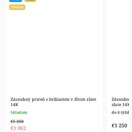
Ušetríte
Zásnubný prsteň s briliantmi v žltom zlate
Zásnubný 
14K
zlate 14K
Skladom
do 6 týžd
€1 250
€1 250
€1 062