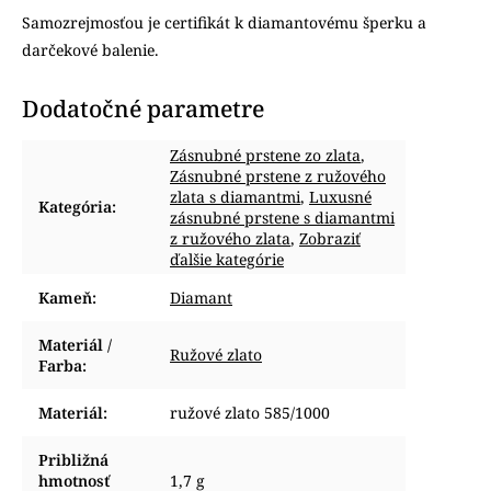
Samozrejmosťou je certifikát k diamantovému šperku a
darčekové balenie.
Dodatočné parametre
Zásnubné prstene zo zlata
,
Zásnubné prstene z ružového
zlata s diamantmi
,
Luxusné
Kategória
:
zásnubné prstene s diamantmi
z ružového zlata
,
Zobraziť
ďalšie kategórie
Kameň
:
Diamant
Materiál /
Ružové zlato
Farba
:
Materiál
:
ružové zlato 585/1000
Približná
hmotnosť
1,7 g