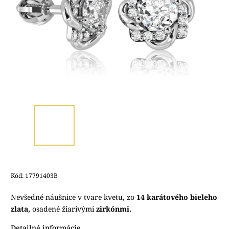
Kód:
17791403B
Nevšedné náušnice v tvare kvetu, zo
14 karátového bieleho
zlata,
osadené žiarivými
zirkónmi.
Detailné informácie