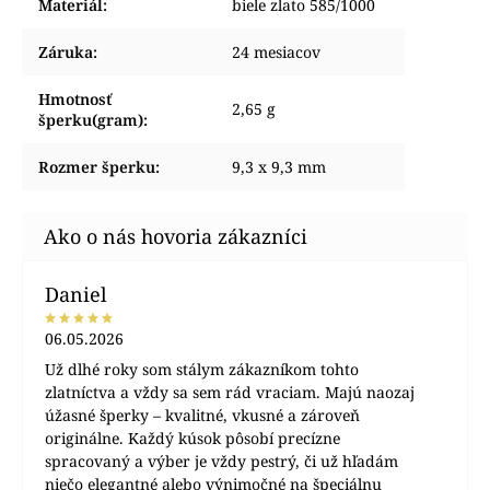
Materiál
:
biele zlato 585/1000
Záruka
:
24 mesiacov
Hmotnosť
2,65 g
šperku(gram)
:
Rozmer šperku
:
9,3 x 9,3 mm
Daniel
06.05.2026
Už dlhé roky som stálym zákazníkom tohto
zlatníctva a vždy sa sem rád vraciam. Majú naozaj
úžasné šperky – kvalitné, vkusné a zároveň
originálne. Každý kúsok pôsobí precízne
spracovaný a výber je vždy pestrý, či už hľadám
niečo elegantné alebo výnimočné na špeciálnu