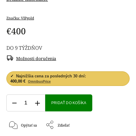
Značka:
VIPgold
€400
DO 9 TÝŽDŇOV
Možnosti doručenia
✓
Najnižšia cena za posledných 30 dní:
400,00 €
OmnibusPrice
PRIDAŤ DO KOŠÍKA
Opýtať sa
Zdieľať