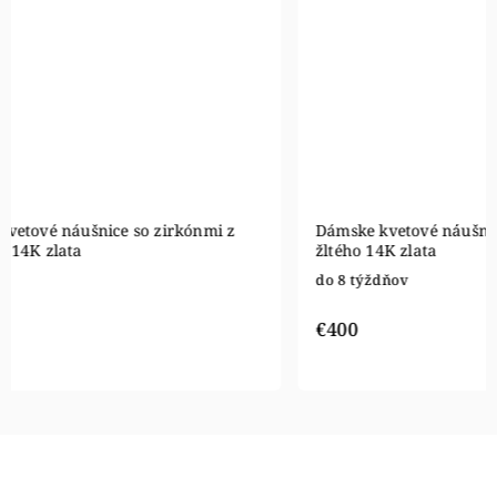
Dámske kvetové náušnice so zirkónmi z
Dámske kv
ružového 14K zlata
žltého 14K
Skladom
do 8 týžd
€400
€400
€359