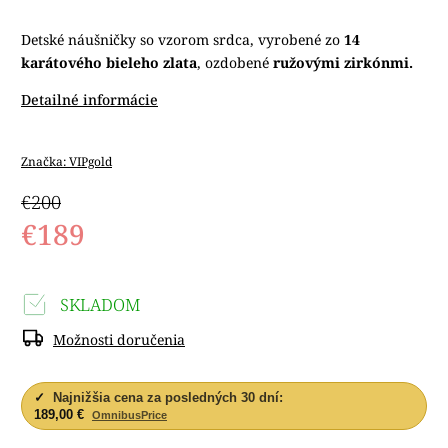
Detské náušničky so vzorom srdca, vyrobené zo
14
karátového bieleho zlata
, ozdobené
ružovými zirkónmi.
Detailné informácie
Značka:
VIPgold
€200
€189
SKLADOM
Možnosti doručenia
✓
Najnižšia cena za posledných 30 dní:
189,00 €
OmnibusPrice