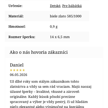
Určenie
:
Detské
,
Pre bábätká
Materiál
:
biele zlato 585/1000
Hmotnosť
:
0,9 g
Rozmer šperku
:
14 x 6,5 mm
Daniel
06.05.2026
Už dlhé roky som stálym zákazníkom tohto
zlatníctva a vždy sa sem rád vraciam. Majú naozaj
úžasné šperky – kvalitné, vkusné a zároveň
originálne. Každý kúsok pôsobí precízne
spracovaný a výber je vždy pestrý, či už hľadám
niečo elegantné alebo výnimočné na špeciálnu