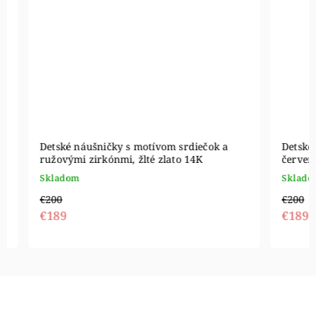
Detské náušničky s motívom srdiečok a
Detské ná
ružovými zirkónmi, žlté zlato 14K
červenými
Skladom
Skladom
€200
€200
€189
€189