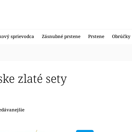
kový sprievodca
Zásnubné prstene
Prstene
Obrúčky
ke zlaté sety
edávanejšie
nejšie
ahšie