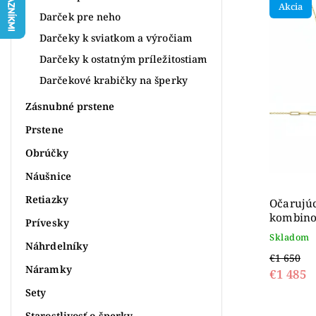
Akcia
Abece
Darček pre neho
Darčeky k sviatkom a výročiam
Darčeky k ostatným príležitostiam
Darčekové krabičky na šperky
Zásnubné prstene
Prstene
Obrúčky
Náušnice
Retiazky
Očarujúc
kombinov
Prívesky
zlato 14
Skladom
Náhrdelníky
€1 650
Náramky
€1 485
Sety
Starostlivosť o šperky