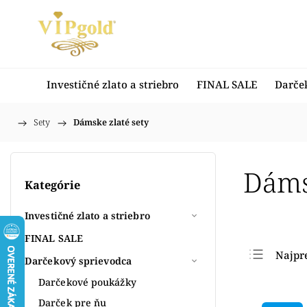
Investičné zlato a striebro
FINAL SALE
Darče
/
Sety
/
Dámske zlaté sety
Domov
Dáms
Kategórie
Investičné zlato a striebro
FINAL SALE
Najpr
Darčekový sprievodca
Najlac
Darčekové poukážky
Najdr
Darček pre ňu