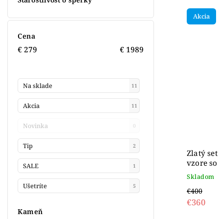
Akcia
Cena
€
279
€
1989
Na sklade
11
Akcia
11
Novinka
0
Tip
2
Zlatý se
vzore so
SALE
1
Skladom
Ušetríte
5
€400
€360
Kameň