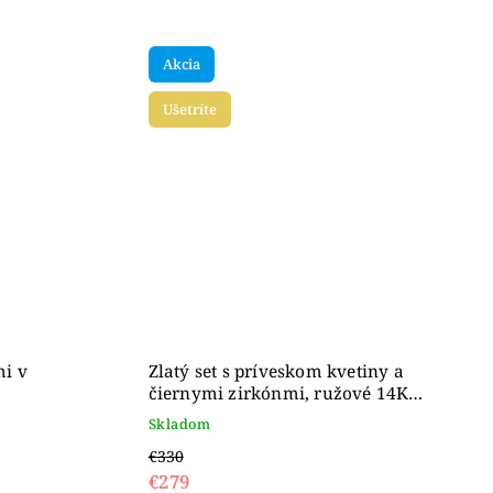
Akcia
Ušetríte
mi v
Zlatý set s príveskom kvetiny a
čiernymi zirkónmi, ružové 14K
zlato
Skladom
€330
€279