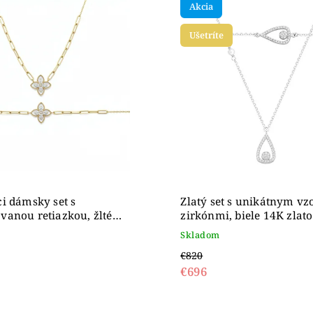
Akcia
dne
Ušetríte
i dámsky set s
Zlatý set s unikátnym v
anou retiazkou, žlté
zirkónmi, biele 14K zlato
K
Skladom
€820
€696