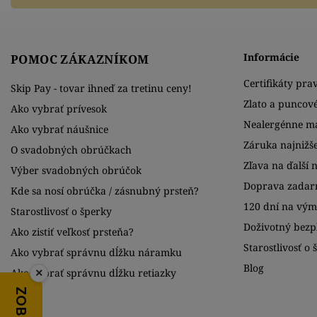
Informácie
POMOC ZÁKAZNÍKOM
Certifikáty prav
Skip Pay - tovar ihneď za tretinu ceny!
Zlato a puncov
Ako vybrať prívesok
Nealergénne ma
Ako vybrať náušnice
Záruka najnižše
O svadobných obrúčkach
Zľava na ďalší 
Výber svadobných obrúčok
Doprava zadar
Kde sa nosí obrúčka / zásnubný prsteň?
120 dní na vý
Starostlivosť o šperky
Doživotný bezpl
Ako zistiť veľkosť prsteňa?
Starostlivosť o 
Ako vybrať správnu dĺžku náramku
Blog
Ako vybrať správnu dĺžku retiazky
×