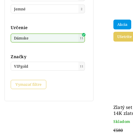
Jemné
2
Akcia
Určenie
Ušetríte
Dámske
11
Značky
VIPgold
11
Vymazať filtre
Zlatý se
14K zlat
Skladom
€580