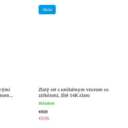
Akcia
ivými
Zlatý set s unikátnym vzorom so
anom
zirkónmi, žlté 14K zlato
Skladom
€820
€696