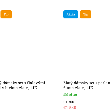
Tip
Akcia
Tip
 dámsky set s fialovými
Zlatý dámsky set s perla
 v bielom zlate, 14K
žltom zlate, 14K
Skladom
€1 700
€1 530