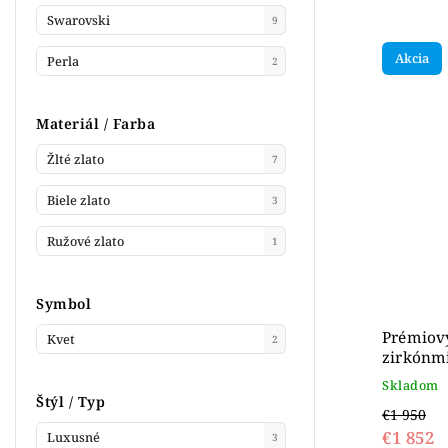
Swarovski
9
Akcia
Perla
2
Materiál / Farba
Žlté zlato
7
Biele zlato
3
Ružové zlato
1
Symbol
Prémiový
Kvet
2
zirkónmi
Skladom
Štýl / Typ
€1 950
€1 852
Luxusné
3