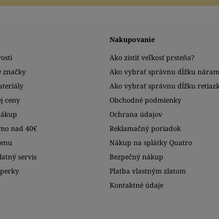
Nakupovanie
osti
Ako zistiť veľkosť prsteňa?
é značky
Ako vybrať správnu dĺžku nára
teriály
Ako vybrať správnu dĺžku retiaz
j ceny
Obchodné podmienky
nákup
Ochrana údajov
mo nad 40€
Reklamačný poriadok
menu
Nákup na splátky Quatro
atný servis
Bezpečný nákup
šperky
Platba vlastným zlatom
Kontaktné údaje