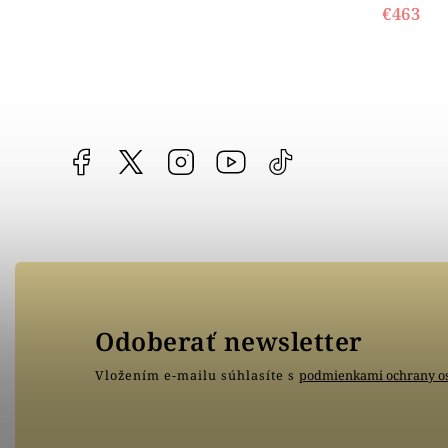
€463
Facebook
vipgoldsk
Instagram
YouTube
@vipgold.sk
Odoberať newsletter
Vložením e-mailu súhlasíte s
podmienkami ochrany o