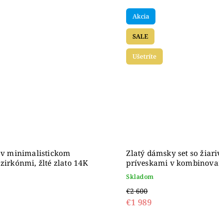
Akcia
SALE
Ušetríte
t v minimalistickom
Zlatý dámsky set so žiar
 zirkónmi, žlté zlato 14K
príveskami v kombinov
zlate, 14K
Skladom
€2 600
€1 989