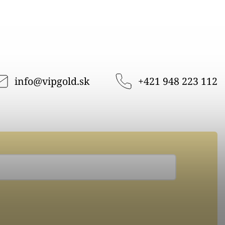
info
@
vipgold.sk
+421 948 223 112