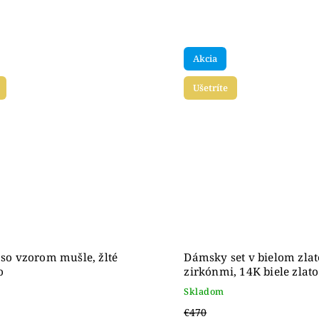
Akcia
Ušetríte
t so vzorom mušle, žlté
Dámsky set v bielom zlat
o
zirkónmi, 14K biele zlato
Skladom
€470