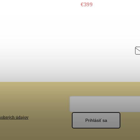
€399
sobných údajov
Prihlásiť sa