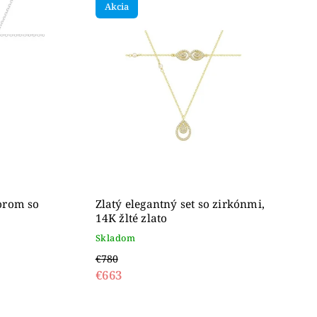
Akcia
zorom so
Zlatý elegantný set so zirkónmi,
14K žlté zlato
Skladom
€780
€663