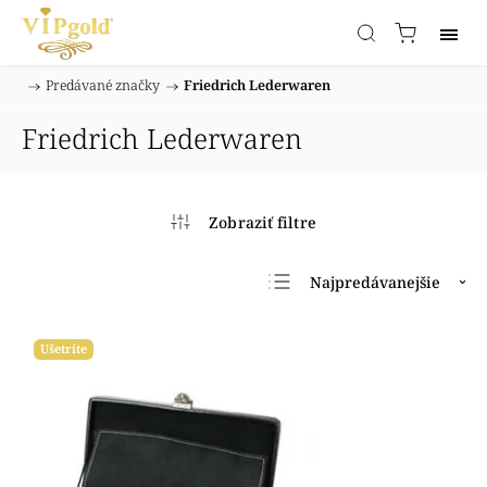
/
Predávané značky
/
Friedrich Lederwaren
Domov
Friedrich Lederwaren
Najpredávanejšie
Najlacnejšie
Ušetríte
Najdrahšie
Abecedne