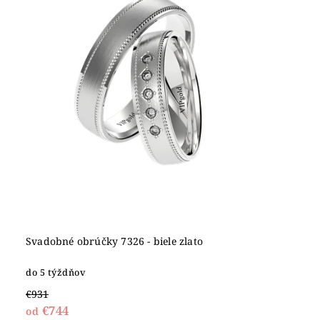
Svadobné obrúčky 7326 - biele zlato
do 5 týždňov
€931
€744
od