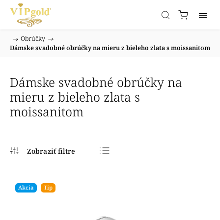
/
Obrúčky
/
Domov
Dámske svadobné obrúčky na mieru z bieleho zlata s moissanitom
Dámske svadobné obrúčky na
mieru z bieleho zlata s
moissanitom
Najpredávanejšie
Najlacnejšie
Akcia
Tip
Najdrahšie
Abecedne